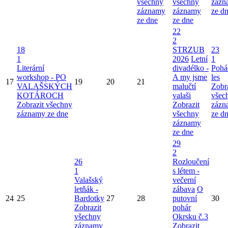
všechny
všechny
zázn
záznamy
záznamy
ze d
ze dne
ze dne
22
2
18
STRZUB
23
1
2026
Letní
1
Literární
divadélko -
Pohá
workshop - PO
A my jsme
les
17
19
20
21
VALAŠSKÝCH
malučtí
Zobr
KOTÁROCH
valaši
všec
Zobrazit všechny
Zobrazit
zázn
záznamy ze dne
všechny
ze d
záznamy
ze dne
29
2
26
Rozloučení
1
s létem -
Valašský
večerní
letňák -
zábava
O
24
25
Bardotky
27
28
putovní
30
Zobrazit
pohár
všechny
Okrsku č.3
záznamy
Zobrazit