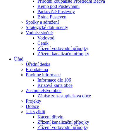
Přírodní koupaliště Prostřední Bečva
Kemp pod Pustevnami
Parkoviště Pustevny
Brána Pusteven
Spolky a sdružení
Strategické dokumenty
Vodné ⁄ stočné
Vodovod
Ceník
Zřízení vodovodní přípojky
Zřízení kanalizační přípojky
Úřad
Úřední deska
E-podatelna
Povinné informace
Informace dle 106
Krizová karta obce
Zastupitelstvo obce
Zápisy ze zastupitelstva obce
Projekty
Dotace
Jak vyřídit
Kácení dřevin
Zřízení kanalizační přípojky
Zřízení vodovodní přípojky