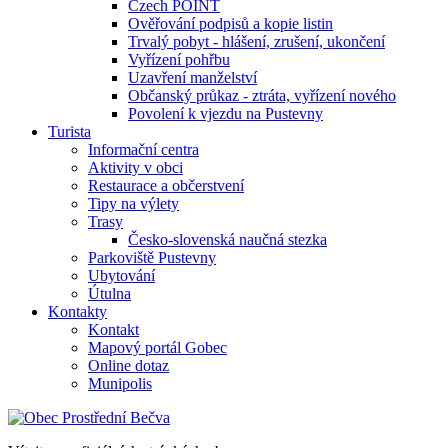
Czech POINT
Ověřování podpisů a kopie listin
Trvalý pobyt - hlášení, zrušení, ukončení
Vyřízení pohřbu
Uzavření manželství
Občanský průkaz - ztráta, vyřízení nového
Povolení k vjezdu na Pustevny
Turista
Informační centra
Aktivity v obci
Restaurace a občerstvení
Tipy na výlety
Trasy
Česko-slovenská naučná stezka
Parkoviště Pustevny
Ubytování
Útulna
Kontakty
Kontakt
Mapový portál Gobec
Online dotaz
Munipolis