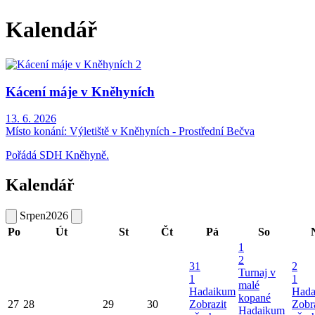
Kalendář
Kácení máje v Kněhyních
13. 6. 2026
Místo konání:
Výletiště v Kněhyních - Prostřední Bečva
Pořádá SDH Kněhyně.
Kalendář
Srpen
2026
Po
Út
St
Čt
Pá
So
1
2
31
2
Turnaj v
1
1
malé
Hadaikum
Hada
kopané
27
28
29
30
Zobrazit
Zobr
Hadaikum