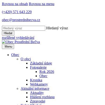
Rovnou na obsah
Rovnou na menu
(+420) 571 643 229
obec@prostrednibecva.cz
Hledaný výraz
Hledat
rozšířené vyhledávání
Menu
Obec
O obci
Základní údaje
Fotogalerie
Rok 2026
Obec
Kronika
Webkamery
Aktuální informace
Aktuality
Hlášení rozhlasu
Zpravodaj