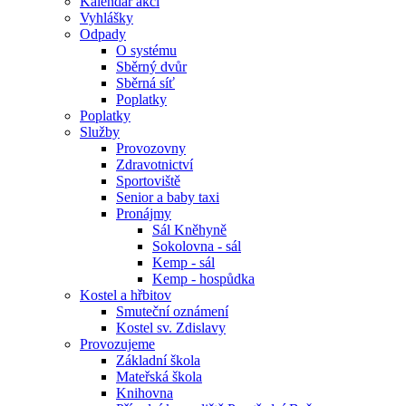
Kalendář akcí
Vyhlášky
Odpady
O systému
Sběrný dvůr
Sběrná síť
Poplatky
Poplatky
Služby
Provozovny
Zdravotnictví
Sportoviště
Senior a baby taxi
Pronájmy
Sál Kněhyně
Sokolovna - sál
Kemp - sál
Kemp - hospůdka
Kostel a hřbitov
Smuteční oznámení
Kostel sv. Zdislavy
Provozujeme
Základní škola
Mateřská škola
Knihovna