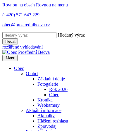
Rovnou na obsah
Rovnou na menu
(+420) 571 643 229
obec@prostrednibecva.cz
Hledaný výraz
Hledat
rozšířené vyhledávání
Menu
Obec
O obci
Základní údaje
Fotogalerie
Rok 2026
Obec
Kronika
Webkamery
Aktuální informace
Aktuality
Hlášení rozhlasu
Zpravodaj