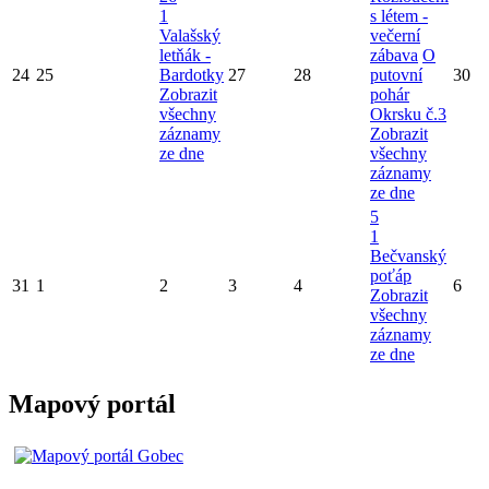
1
s létem -
Valašský
večerní
letňák -
zábava
O
24
25
Bardotky
27
28
putovní
30
Zobrazit
pohár
všechny
Okrsku č.3
záznamy
Zobrazit
ze dne
všechny
záznamy
ze dne
5
1
Bečvanský
poťáp
31
1
2
3
4
6
Zobrazit
všechny
záznamy
ze dne
Mapový portál