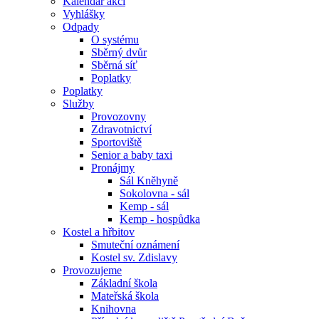
Kalendář akcí
Vyhlášky
Odpady
O systému
Sběrný dvůr
Sběrná síť
Poplatky
Poplatky
Služby
Provozovny
Zdravotnictví
Sportoviště
Senior a baby taxi
Pronájmy
Sál Kněhyně
Sokolovna - sál
Kemp - sál
Kemp - hospůdka
Kostel a hřbitov
Smuteční oznámení
Kostel sv. Zdislavy
Provozujeme
Základní škola
Mateřská škola
Knihovna