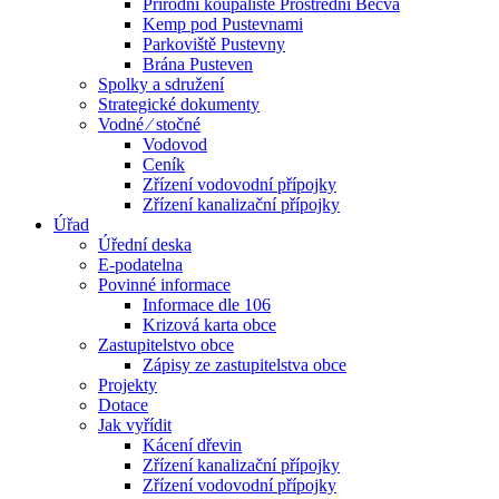
Přírodní koupaliště Prostřední Bečva
Kemp pod Pustevnami
Parkoviště Pustevny
Brána Pusteven
Spolky a sdružení
Strategické dokumenty
Vodné ⁄ stočné
Vodovod
Ceník
Zřízení vodovodní přípojky
Zřízení kanalizační přípojky
Úřad
Úřední deska
E-podatelna
Povinné informace
Informace dle 106
Krizová karta obce
Zastupitelstvo obce
Zápisy ze zastupitelstva obce
Projekty
Dotace
Jak vyřídit
Kácení dřevin
Zřízení kanalizační přípojky
Zřízení vodovodní přípojky