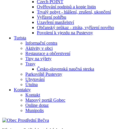
Czech POINT
Ověřování podpisů a kopie listin
Trvalý pobyt - hlášení, zrušení, ukončení
Vyřízení pohřbu
Uzavření manželství
Občanský průkaz - ztráta, vyřízení nového
Povolení k vjezdu na Pustevny
Turista
Informační centra
Aktivity v obci
Restaurace a občerstvení
Tipy na výlety
Trasy
Česko-slovenská naučná stezka
Parkoviště Pustevny
Ubytování
Útulna
Kontakty
Kontakt
Mapový portál Gobec
Online dotaz
Munipolis