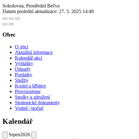
Sokolovna, Prostřední Bečva
Datum poslední aktualizace:
27. 5. 2025 14:49
Obec
O obci
Aktuální informace
Kalendář akcí
Vyhlášky
Odpady
Poplatky
Služby
Kostel a hřbitov
Provozujeme
Spolky a sdružení
Strategické dokumenty
Vodné ⁄ stočné
Kalendář
Srpen
2026