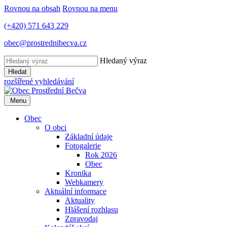
Rovnou na obsah
Rovnou na menu
(+420) 571 643 229
obec@prostrednibecva.cz
Hledaný výraz
Hledat
rozšířené vyhledávání
Menu
Obec
O obci
Základní údaje
Fotogalerie
Rok 2026
Obec
Kronika
Webkamery
Aktuální informace
Aktuality
Hlášení rozhlasu
Zpravodaj