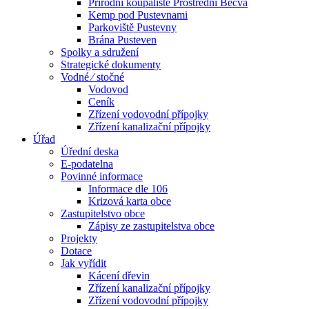
Přírodní koupaliště Prostřední Bečva
Kemp pod Pustevnami
Parkoviště Pustevny
Brána Pusteven
Spolky a sdružení
Strategické dokumenty
Vodné ⁄ stočné
Vodovod
Ceník
Zřízení vodovodní přípojky
Zřízení kanalizační přípojky
Úřad
Úřední deska
E-podatelna
Povinné informace
Informace dle 106
Krizová karta obce
Zastupitelstvo obce
Zápisy ze zastupitelstva obce
Projekty
Dotace
Jak vyřídit
Kácení dřevin
Zřízení kanalizační přípojky
Zřízení vodovodní přípojky