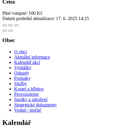
Cena
Plné vstupné: 100 Kč
Datum poslední aktualizace:
17. 6. 2025 14:25
Obec
O obci
Aktuální informace
Kalendář akcí
Vyhlášky
Odpady
Poplatky
Služby
Kostel a hřbitov
Provozujeme
Spolky a sdružení
Strategické dokumenty
Vodné ⁄ stočné
Kalendář