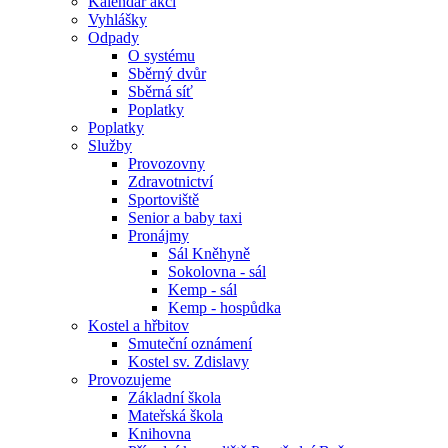
Kalendář akcí
Vyhlášky
Odpady
O systému
Sběrný dvůr
Sběrná síť
Poplatky
Poplatky
Služby
Provozovny
Zdravotnictví
Sportoviště
Senior a baby taxi
Pronájmy
Sál Kněhyně
Sokolovna - sál
Kemp - sál
Kemp - hospůdka
Kostel a hřbitov
Smuteční oznámení
Kostel sv. Zdislavy
Provozujeme
Základní škola
Mateřská škola
Knihovna