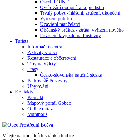
Czech POINT
Ověřování podpisů a kopie listin
Trvalý pobyt - hlášení, zrušení, ukončení
Vyřízení pohřbu
Uzavření manželství
Občanský průkaz - ztráta, vyřízení nového
Povolení k vjezdu na Pustevny
Turista
Informační centra
Aktivity v obci
Restaurace a občerstvení
Tipy na výlety
Trasy
Česko-slovenská naučná stezka
Parkoviště Pustevny
Ubytování
Kontakty
Kontakt
Mapový portál Gobec
Online dotaz
Munipolis
Vítejte na oficiálních stránkách obce.