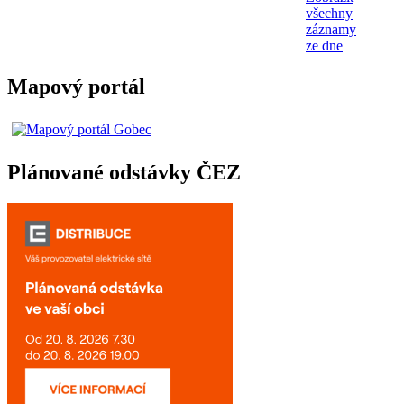
všechny
záznamy
ze dne
Mapový portál
Plánované odstávky ČEZ