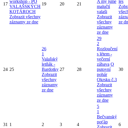
workshop - PO
A my jsme
les
17
19
20
21
VALAŠSKÝCH
malučtí
Zobr
KOTÁROCH
valaši
všec
Zobrazit všechny
Zobrazit
zázn
záznamy ze dne
všechny
ze d
záznamy
ze dne
29
2
26
Rozloučení
1
s létem -
Valašský
večerní
letňák -
zábava
O
24
25
Bardotky
27
28
putovní
30
Zobrazit
pohár
všechny
Okrsku č.3
záznamy
Zobrazit
ze dne
všechny
záznamy
ze dne
5
1
Bečvanský
poťáp
31
1
2
3
4
6
Zobrazit