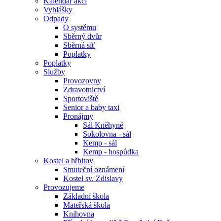
Kalendář akcí
Vyhlášky
Odpady
O systému
Sběrný dvůr
Sběrná síť
Poplatky
Poplatky
Služby
Provozovny
Zdravotnictví
Sportoviště
Senior a baby taxi
Pronájmy
Sál Kněhyně
Sokolovna - sál
Kemp - sál
Kemp - hospůdka
Kostel a hřbitov
Smuteční oznámení
Kostel sv. Zdislavy
Provozujeme
Základní škola
Mateřská škola
Knihovna