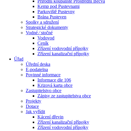
Přírodní koupaliště Prostřední Bečva
Kemp pod Pustevnami
Parkoviště Pustevny
Brána Pusteven
Spolky a sdružení
Strategické dokumenty
Vodné ⁄ stočné
Vodovod
Ceník
Zřízení vodovodní přípojky
Zřízení kanalizační přípojky
Úřad
Úřední deska
E-podatelna
Povinné informace
Informace dle 106
Krizová karta obce
Zastupitelstvo obce
Zápisy ze zastupitelstva obce
Projekty
Dotace
Jak vyřídit
Kácení dřevin
Zřízení kanalizační přípojky
Zřízení vodovodní přípojky