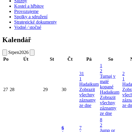
Služby
Kostel a hřbitov
Provozujeme
Spolky a sdružení
Strategické dokumenty
Vodné ⁄ stočné
Kalendář
Srpen
2026
Po
Út
St
Čt
Pá
So
1
2
31
2
Turnaj v
1
1
malé
Hadaikum
Hada
kopané
27
28
29
30
Zobrazit
Zobr
Hadaikum
všechny
všec
Zobrazit
záznamy
zázn
všechny
ze dne
ze d
záznamy
ze dne
8
2
6
7
Jump or