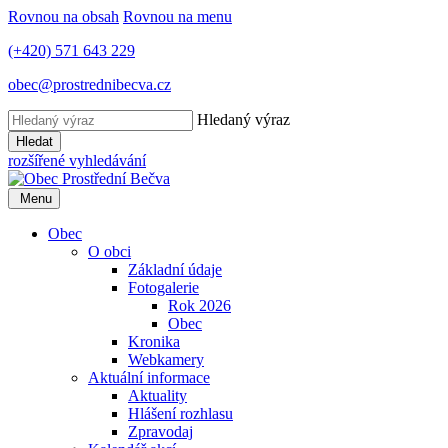
Rovnou na obsah
Rovnou na menu
(+420) 571 643 229
obec@prostrednibecva.cz
Hledaný výraz
Hledat
rozšířené vyhledávání
Menu
Obec
O obci
Základní údaje
Fotogalerie
Rok 2026
Obec
Kronika
Webkamery
Aktuální informace
Aktuality
Hlášení rozhlasu
Zpravodaj