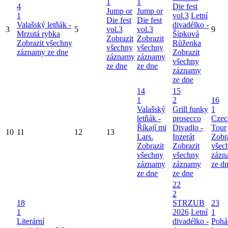
1
1
4
Die fest
Jump or
Jump or
1
vol.3
Letní
Die fest
Die fest
Valašský letňák -
divadélko -
3
5
vol.3
vol.3
9
Mrzutá rybka
Šípková
Zobrazit
Zobrazit
Zobrazit všechny
Růženka
všechny
všechny
záznamy ze dne
Zobrazit
záznamy
záznamy
všechny
ze dne
ze dne
záznamy
ze dne
14
15
1
2
16
Valašský
Grill funky
1
letňák -
prosecco
Czec
Říkají mi
Divadlo -
Tour
10
11
12
13
Lars.
Inzerát
Zobr
Zobrazit
Zobrazit
všec
všechny
všechny
zázn
záznamy
záznamy
ze d
ze dne
ze dne
22
2
18
STRZUB
23
1
2026
Letní
1
Literární
divadélko -
Pohá