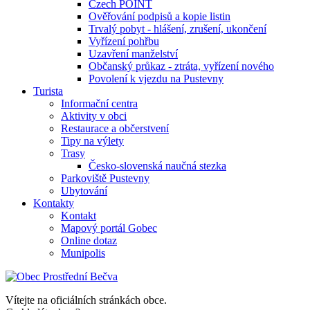
Czech POINT
Ověřování podpisů a kopie listin
Trvalý pobyt - hlášení, zrušení, ukončení
Vyřízení pohřbu
Uzavření manželství
Občanský průkaz - ztráta, vyřízení nového
Povolení k vjezdu na Pustevny
Turista
Informační centra
Aktivity v obci
Restaurace a občerstvení
Tipy na výlety
Trasy
Česko-slovenská naučná stezka
Parkoviště Pustevny
Ubytování
Kontakty
Kontakt
Mapový portál Gobec
Online dotaz
Munipolis
Vítejte na oficiálních stránkách obce.