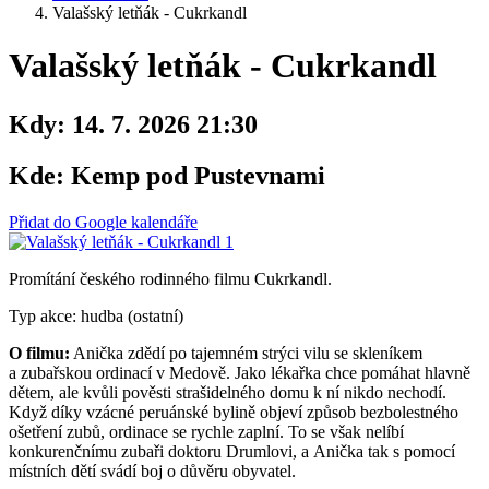
Valašský letňák - Cukrkandl
Valašský letňák - Cukrkandl
Kdy:
14. 7. 2026 21:30
Kde:
Kemp pod Pustevnami
Přidat do Google kalendáře
Promítání českého rodinného filmu Cukrkandl.
Typ akce: hudba (ostatní)
O filmu:
Anička zdědí po tajemném strýci vilu se skleníkem
a zubařskou ordinací v Medově. Jako lékařka chce pomáhat hlavně
dětem, ale kvůli pověsti strašidelného domu k ní nikdo nechodí.
Když díky vzácné peruánské bylině objeví způsob bezbolestného
ošetření zubů, ordinace se rychle zaplní. To se však nelíbí
konkurenčnímu zubaři doktoru Drumlovi, a Anička tak s pomocí
místních dětí svádí boj o důvěru obyvatel.