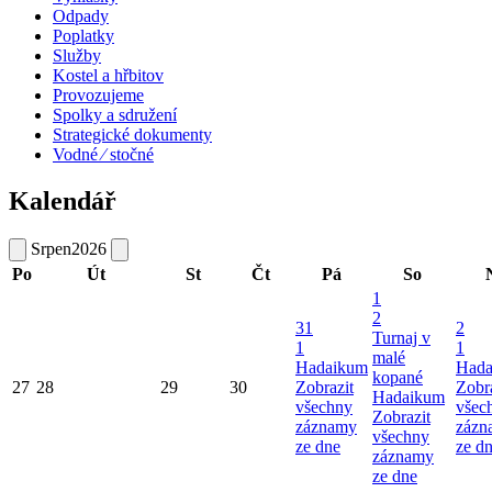
Odpady
Poplatky
Služby
Kostel a hřbitov
Provozujeme
Spolky a sdružení
Strategické dokumenty
Vodné ⁄ stočné
Kalendář
Srpen
2026
Po
Út
St
Čt
Pá
So
1
2
31
2
Turnaj v
1
1
malé
Hadaikum
Hada
kopané
27
28
29
30
Zobrazit
Zobr
Hadaikum
všechny
všec
Zobrazit
záznamy
zázn
všechny
ze dne
ze d
záznamy
ze dne