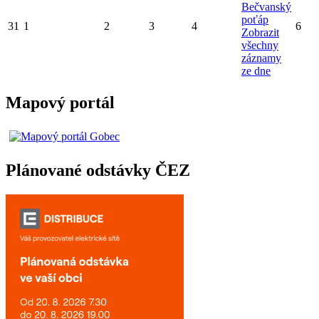
Bečvanský
poťáp
31
1
2
3
4
6
Zobrazit
všechny
záznamy
ze dne
Mapový portál
Plánované odstávky ČEZ