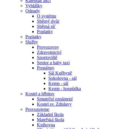
Kalendář akcí
Vyhlášky
Odpady
O systému
Sběrný dvůr
Sběrná síť
Poplatky
Poplatky
Služby
Provozovny
Zdravotnictví
Sportoviště
Senior a baby taxi
Pronájmy
Sál Kněhyně
Sokolovna - sál
Kemp - sál
Kemp - hospůdka
Kostel a hřbitov
Smuteční oznámení
Kostel sv. Zdislavy
Provozujeme
Základní škola
Mateřská škola
Knihovna