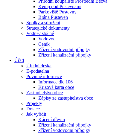
Přírodní koupaliště Prostřední Bečva
Kemp pod Pustevnami
Parkoviště Pustevny
Brána Pusteven
Spolky a sdružení
Strategické dokumenty
Vodné ⁄ stočné
Vodovod
Ceník
Zřízení vodovodní přípojky
Zřízení kanalizační přípojky
Úřad
Úřední deska
E-podatelna
Povinné informace
Informace dle 106
Krizová karta obce
Zastupitelstvo obce
Zápisy ze zastupitelstva obce
Projekty
Dotace
Jak vyřídit
Kácení dřevin
Zřízení kanalizační přípojky
Zřízení vodovodní přípojky