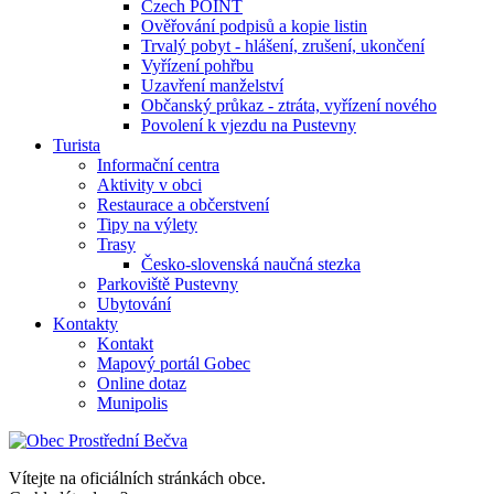
Czech POINT
Ověřování podpisů a kopie listin
Trvalý pobyt - hlášení, zrušení, ukončení
Vyřízení pohřbu
Uzavření manželství
Občanský průkaz - ztráta, vyřízení nového
Povolení k vjezdu na Pustevny
Turista
Informační centra
Aktivity v obci
Restaurace a občerstvení
Tipy na výlety
Trasy
Česko-slovenská naučná stezka
Parkoviště Pustevny
Ubytování
Kontakty
Kontakt
Mapový portál Gobec
Online dotaz
Munipolis
Vítejte na oficiálních stránkách obce.