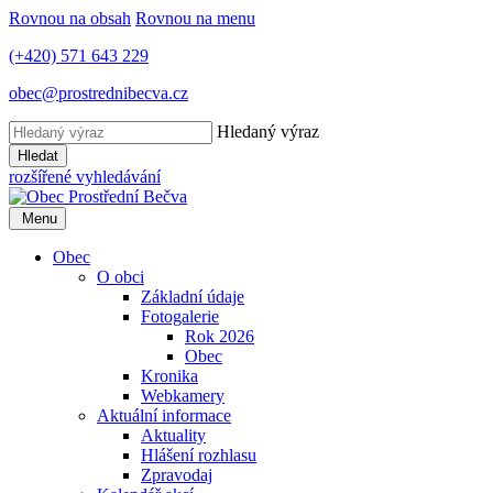
Rovnou na obsah
Rovnou na menu
(+420) 571 643 229
obec@prostrednibecva.cz
Hledaný výraz
Hledat
rozšířené vyhledávání
Menu
Obec
O obci
Základní údaje
Fotogalerie
Rok 2026
Obec
Kronika
Webkamery
Aktuální informace
Aktuality
Hlášení rozhlasu
Zpravodaj