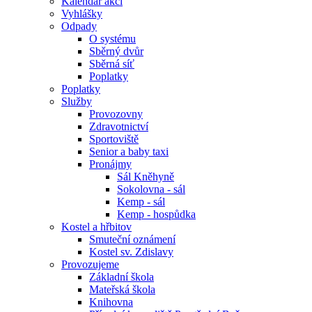
Kalendář akcí
Vyhlášky
Odpady
O systému
Sběrný dvůr
Sběrná síť
Poplatky
Poplatky
Služby
Provozovny
Zdravotnictví
Sportoviště
Senior a baby taxi
Pronájmy
Sál Kněhyně
Sokolovna - sál
Kemp - sál
Kemp - hospůdka
Kostel a hřbitov
Smuteční oznámení
Kostel sv. Zdislavy
Provozujeme
Základní škola
Mateřská škola
Knihovna