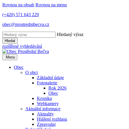
Rovnou na obsah
Rovnou na menu
(+420) 571 643 229
obec@prostrednibecva.cz
Hledaný výraz
Hledat
rozšířené vyhledávání
Menu
Obec
O obci
Základní údaje
Fotogalerie
Rok 2026
Obec
Kronika
Webkamery
Aktuální informace
Aktuality
Hlášení rozhlasu
Zpravodaj