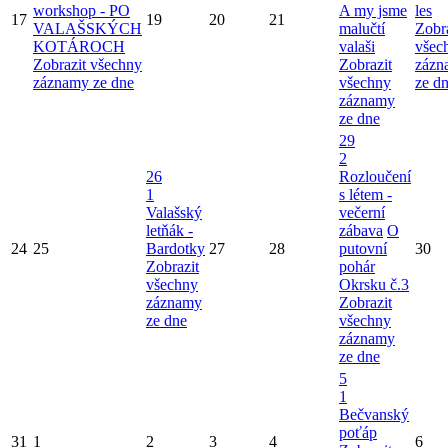
workshop - PO
A my jsme
les
17
19
20
21
VALAŠSKÝCH
malučtí
Zobr
KOTÁROCH
valaši
všec
Zobrazit všechny
Zobrazit
zázn
záznamy ze dne
všechny
ze d
záznamy
ze dne
29
2
26
Rozloučení
1
s létem -
Valašský
večerní
letňák -
zábava
O
24
25
Bardotky
27
28
putovní
30
Zobrazit
pohár
všechny
Okrsku č.3
záznamy
Zobrazit
ze dne
všechny
záznamy
ze dne
5
1
Bečvanský
poťáp
31
1
2
3
4
6