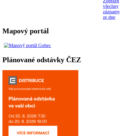
Zobrazit
všechny
záznamy
ze dne
Mapový portál
Plánované odstávky ČEZ