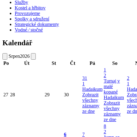
Služby
Kostel a hřbitov
Provozujeme
Spolky a sdružení
Strategické dokumenty
Vodné ⁄ stočné
Kalendář
Srpen
2026
Po
Út
St
Čt
Pá
So
1
2
31
2
Turnaj v
1
1
malé
Hadaikum
Hada
kopané
27
28
29
30
Zobrazit
Zobr
Hadaikum
všechny
všec
Zobrazit
záznamy
zázn
všechny
ze dne
ze d
záznamy
ze dne
8
2
6
7