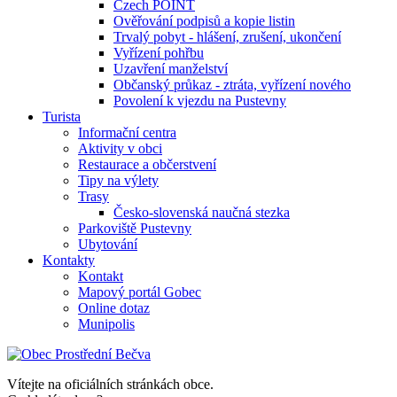
Czech POINT
Ověřování podpisů a kopie listin
Trvalý pobyt - hlášení, zrušení, ukončení
Vyřízení pohřbu
Uzavření manželství
Občanský průkaz - ztráta, vyřízení nového
Povolení k vjezdu na Pustevny
Turista
Informační centra
Aktivity v obci
Restaurace a občerstvení
Tipy na výlety
Trasy
Česko-slovenská naučná stezka
Parkoviště Pustevny
Ubytování
Kontakty
Kontakt
Mapový portál Gobec
Online dotaz
Munipolis
Vítejte na oficiálních stránkách obce.