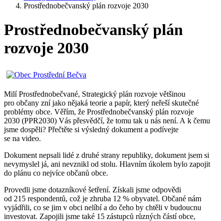
Prostřednobečvanský plán rozvoje 2030
Prostřednobečvanský plán
rozvoje 2030
Milí Prostřednobečvané, Strategický plán rozvoje většinou
pro občany zní jako nějaká teorie a papír, který neřeší skutečné
problémy obce. Věřím, že Prostřednobečvanský plán rozvoje
2030 (PPR2030) Vás přesvědčí, že tomu tak u nás není. A k čemu
jsme dospěli? Přečtěte si výsledný dokument a podívejte
se na video.
Dokument nepsali lidé z druhé strany republiky, dokument jsem si
nevymyslel já, ani nevznikl od stolu. Hlavním úkolem bylo zapojit
do plánu co nejvíce občanů obce.
Provedli jsme dotazníkové šetření. Získali jsme odpovědi
od 215 respondentů, což je zhruba 12 % obyvatel. Občané nám
vyjádřili, co se jim v obci nelíbí a do čeho by chtěli v budoucnu
investovat. Zapojili jsme také 15 zástupců různých částí obce,