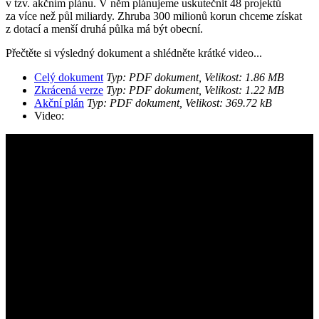
v tzv. akčním plánu. V něm plánujeme uskutečnit 48 projektů
za více než půl miliardy. Zhruba 300 milionů korun chceme získat
z dotací a menší druhá půlka má být obecní.
Přečtěte si výsledný dokument a shlédněte krátké video...
Celý dokument
Typ: PDF dokument, Velikost: 1.86 MB
Zkrácená verze
Typ: PDF dokument, Velikost: 1.22 MB
Akční plán
Typ: PDF dokument, Velikost: 369.72 kB
Video: