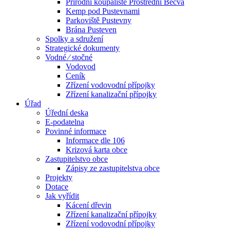
Přírodní koupaliště Prostřední Bečva
Kemp pod Pustevnami
Parkoviště Pustevny
Brána Pusteven
Spolky a sdružení
Strategické dokumenty
Vodné ⁄ stočné
Vodovod
Ceník
Zřízení vodovodní přípojky
Zřízení kanalizační přípojky
Úřad
Úřední deska
E-podatelna
Povinné informace
Informace dle 106
Krizová karta obce
Zastupitelstvo obce
Zápisy ze zastupitelstva obce
Projekty
Dotace
Jak vyřídit
Kácení dřevin
Zřízení kanalizační přípojky
Zřízení vodovodní přípojky