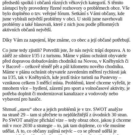
předsedů spolků i občanů různých věkových kategorií. S těmito
zástupci byly provedeny řízené rozhovory o problémech obce. Vše
bylo doplněno o tzv. veřejné fórum. Setkání s Vámi občany, kde
jsme vybírali největší problémy v obci. U stolů jsme navrhovali
problémy a také hlasovali, které z nich jsou podle přítomných
aktivních občanů největší.
Díky Vám za zapojení, lépe známe, co obec a její občané potřebují.
Co jsme tedy zjistili? Potvrdili jste, že nás nejvíc trápí doprava. A to
zátěž ze silnice I/35 i z turismu. Máme v plánu ochránit obyvatele
před dopravou dobudováním chodníků na Novou, v Kněhyních či
v Bacově – celkově téměř pět a půl kilometru nového chodníku.
Máme v plánu ochránit obyvatele zavedením měření rychlosti jak
na I/35, tak v Kněhyních, kde jezdí tisíce turistů na Pustevny –
vzniknou celkem 3 měřící místa. Problémů, které chceme vyřešit, je
mnohem více – bydlení, zázemí pro sport a volnočasové aktivity, je
potřeba doplnit či modernizovat kanalizace a vodovody nebo
vybavení pro hasiče.
Shrnutí „stavu“ obce a jejich problémů je v tzv. SWOT analýze
na straně 29 – tam si přečtete to nejdůležitější z úvodních 30 stran.
Po SWOT analýze přichází vize – tedy obraz obce, jakou ji chceme
mít v roce 2030 a strategie – to, jak tam dojdeme, co vše musíme
udělat. A to, co občany zajímá nejvíc – co se přesně udělá je