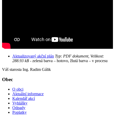
Aktualizovaný akční plán
Typ: PDF dokument, Velikost:
288.93 kB
- zelená barva – hotovo, žlutá barva – v procesu
Váš starosta Ing. Radim Gálik
Obec
O obci
Aktuální informace
Kalendář akcí
Vyhlášky
Odpady
Poplatky