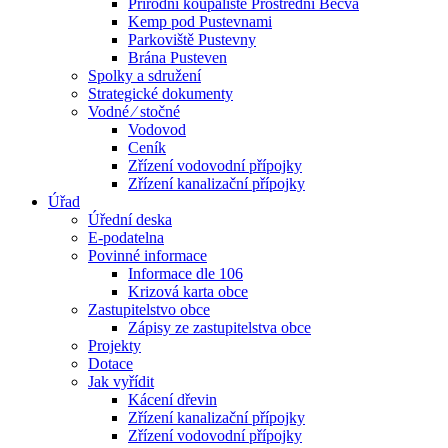
Přírodní koupaliště Prostřední Bečva
Kemp pod Pustevnami
Parkoviště Pustevny
Brána Pusteven
Spolky a sdružení
Strategické dokumenty
Vodné ⁄ stočné
Vodovod
Ceník
Zřízení vodovodní přípojky
Zřízení kanalizační přípojky
Úřad
Úřední deska
E-podatelna
Povinné informace
Informace dle 106
Krizová karta obce
Zastupitelstvo obce
Zápisy ze zastupitelstva obce
Projekty
Dotace
Jak vyřídit
Kácení dřevin
Zřízení kanalizační přípojky
Zřízení vodovodní přípojky