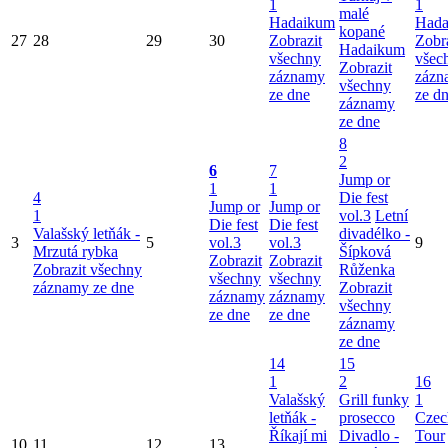
1
1
malé
Hadaikum
Hada
kopané
27
28
29
30
Zobrazit
Zobr
Hadaikum
všechny
všec
Zobrazit
záznamy
zázn
všechny
ze dne
ze d
záznamy
ze dne
8
2
6
7
Jump or
1
1
4
Die fest
Jump or
Jump or
1
vol.3
Letní
Die fest
Die fest
Valašský letňák -
divadélko -
3
5
vol.3
vol.3
9
Mrzutá rybka
Šípková
Zobrazit
Zobrazit
Zobrazit všechny
Růženka
všechny
všechny
záznamy ze dne
Zobrazit
záznamy
záznamy
všechny
ze dne
ze dne
záznamy
ze dne
14
15
1
2
16
Valašský
Grill funky
1
letňák -
prosecco
Czec
Říkají mi
Divadlo -
Tour
10
11
12
13