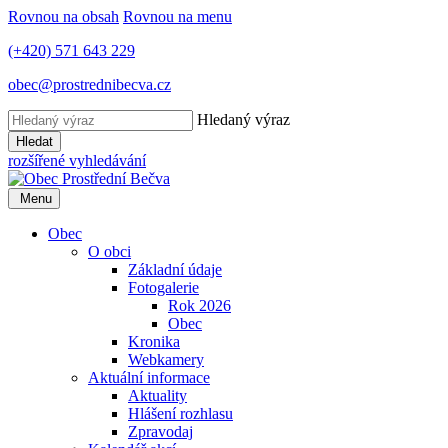
Rovnou na obsah
Rovnou na menu
(+420) 571 643 229
obec@prostrednibecva.cz
Hledaný výraz
Hledat
rozšířené vyhledávání
Menu
Obec
O obci
Základní údaje
Fotogalerie
Rok 2026
Obec
Kronika
Webkamery
Aktuální informace
Aktuality
Hlášení rozhlasu
Zpravodaj