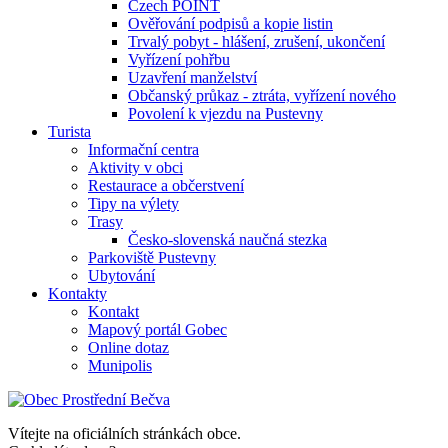
Czech POINT
Ověřování podpisů a kopie listin
Trvalý pobyt - hlášení, zrušení, ukončení
Vyřízení pohřbu
Uzavření manželství
Občanský průkaz - ztráta, vyřízení nového
Povolení k vjezdu na Pustevny
Turista
Informační centra
Aktivity v obci
Restaurace a občerstvení
Tipy na výlety
Trasy
Česko-slovenská naučná stezka
Parkoviště Pustevny
Ubytování
Kontakty
Kontakt
Mapový portál Gobec
Online dotaz
Munipolis
Vítejte na oficiálních stránkách obce.