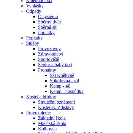
Kalendář akcí
Vyhlášky
Odpady
O systému
Sběrný dvůr
Sběrná síť
Poplatky
Poplatky
Služby
Provozovny
Zdravotnictví
Sportoviště
Senior a baby taxi
Pronájmy
Sál Kněhyně
Sokolovna - sál
Kemp - sál
Kemp - hospůdka
Kostel a hřbitov
Smuteční oznámení
Kostel sv. Zdislavy
Provozujeme
Základní škola
Mateřská škola
Knihovna