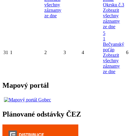
všechny
Okrsku č.3
záznamy
Zobrazit
ze dne
všechny
záznamy
ze dne
5
1
Bečvanský
poťáp
31
1
2
3
4
6
Zobrazit
všechny
záznamy
ze dne
Mapový portál
Plánované odstávky ČEZ