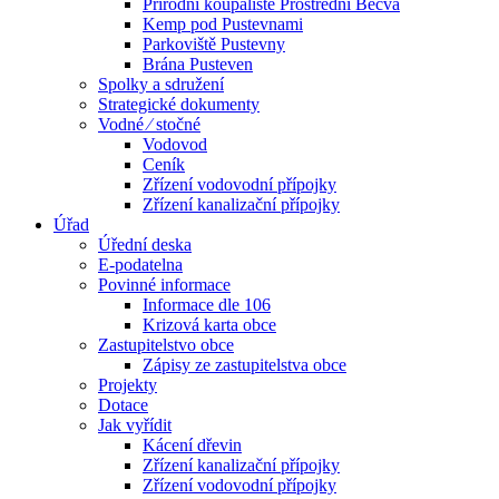
Přírodní koupaliště Prostřední Bečva
Kemp pod Pustevnami
Parkoviště Pustevny
Brána Pusteven
Spolky a sdružení
Strategické dokumenty
Vodné ⁄ stočné
Vodovod
Ceník
Zřízení vodovodní přípojky
Zřízení kanalizační přípojky
Úřad
Úřední deska
E-podatelna
Povinné informace
Informace dle 106
Krizová karta obce
Zastupitelstvo obce
Zápisy ze zastupitelstva obce
Projekty
Dotace
Jak vyřídit
Kácení dřevin
Zřízení kanalizační přípojky
Zřízení vodovodní přípojky