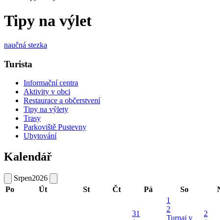
Tipy na výlet
naučná stezka
Turista
Informační centra
Aktivity v obci
Restaurace a občerstvení
Tipy na výlety
Trasy
Parkoviště Pustevny
Ubytování
Kalendář
Srpen
2026
Po
Út
St
Čt
Pá
So
1
2
31
2
Turnaj v