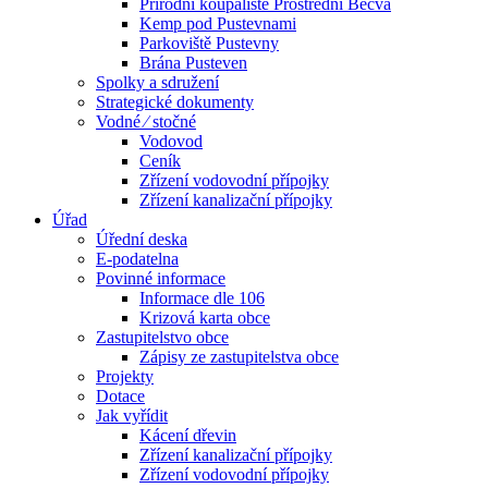
Přírodní koupaliště Prostřední Bečva
Kemp pod Pustevnami
Parkoviště Pustevny
Brána Pusteven
Spolky a sdružení
Strategické dokumenty
Vodné ⁄ stočné
Vodovod
Ceník
Zřízení vodovodní přípojky
Zřízení kanalizační přípojky
Úřad
Úřední deska
E-podatelna
Povinné informace
Informace dle 106
Krizová karta obce
Zastupitelstvo obce
Zápisy ze zastupitelstva obce
Projekty
Dotace
Jak vyřídit
Kácení dřevin
Zřízení kanalizační přípojky
Zřízení vodovodní přípojky