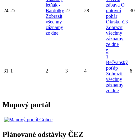
letňák -
zábava
O
24
25
Bardotky
27
28
putovní
30
Zobrazit
pohár
všechny
Okrsku č.3
záznamy
Zobrazit
ze dne
všechny
záznamy
ze dne
5
1
Bečvanský
poťáp
31
1
2
3
4
6
Zobrazit
všechny
záznamy
ze dne
Mapový portál
Plánované odstávky ČEZ