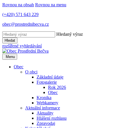
Rovnou na obsah
Rovnou na menu
(+420) 571 643 229
obec@prostrednibecva.cz
Hledaný výraz
Hledat
rozšířené vyhledávání
Menu
Obec
O obci
Základní údaje
Fotogalerie
Rok 2026
Obec
Kronika
Webkamery
Aktuální informace
Aktuality
Hlášení rozhlasu
Zpravodaj