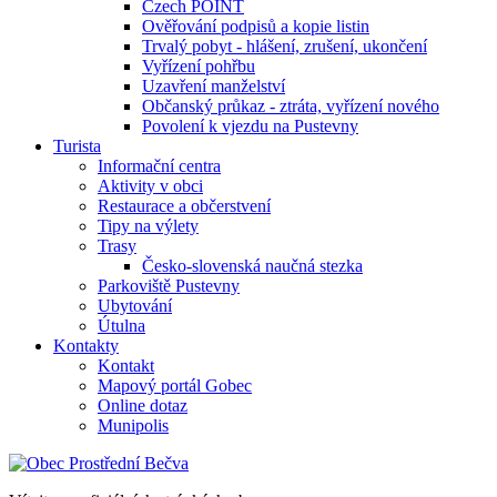
Czech POINT
Ověřování podpisů a kopie listin
Trvalý pobyt - hlášení, zrušení, ukončení
Vyřízení pohřbu
Uzavření manželství
Občanský průkaz - ztráta, vyřízení nového
Povolení k vjezdu na Pustevny
Turista
Informační centra
Aktivity v obci
Restaurace a občerstvení
Tipy na výlety
Trasy
Česko-slovenská naučná stezka
Parkoviště Pustevny
Ubytování
Útulna
Kontakty
Kontakt
Mapový portál Gobec
Online dotaz
Munipolis