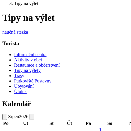
Tipy na výlet
Tipy na výlet
naučná stezka
Turista
Informační centra
Aktivity v obci
Restaurace a občerstvení
Tipy na výlety
Trasy
Parkoviště Pustevny
Ubytování
Útulna
Kalendář
Srpen
2026
Po
Út
St
Čt
Pá
So
1