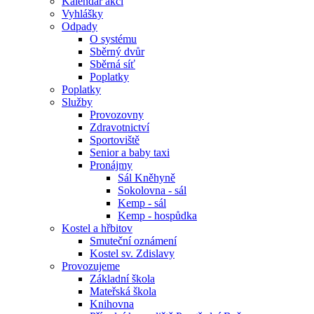
Kalendář akcí
Vyhlášky
Odpady
O systému
Sběrný dvůr
Sběrná síť
Poplatky
Poplatky
Služby
Provozovny
Zdravotnictví
Sportoviště
Senior a baby taxi
Pronájmy
Sál Kněhyně
Sokolovna - sál
Kemp - sál
Kemp - hospůdka
Kostel a hřbitov
Smuteční oznámení
Kostel sv. Zdislavy
Provozujeme
Základní škola
Mateřská škola
Knihovna