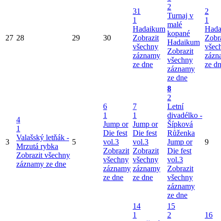
2
31
2
Turnaj v
1
1
malé
Hadaikum
Hada
kopané
27
28
29
30
Zobrazit
Zobr
Hadaikum
všechny
všec
Zobrazit
záznamy
zázn
všechny
ze dne
ze d
záznamy
ze dne
8
2
6
7
Letní
1
1
divadélko -
4
Jump or
Jump or
Šípková
1
Die fest
Die fest
Růženka
Valašský letňák -
3
5
vol.3
vol.3
Jump or
9
Mrzutá rybka
Zobrazit
Zobrazit
Die fest
Zobrazit všechny
všechny
všechny
vol.3
záznamy ze dne
záznamy
záznamy
Zobrazit
ze dne
ze dne
všechny
záznamy
ze dne
14
15
1
2
16