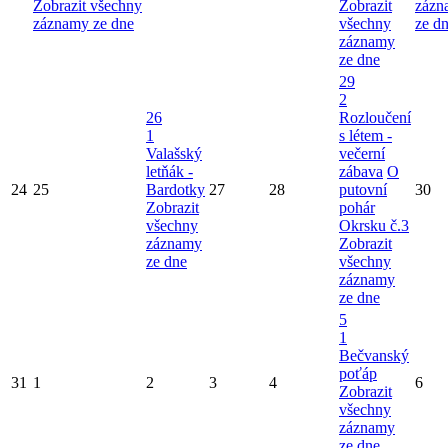
Zobrazit všechny
Zobrazit
zázn
záznamy ze dne
všechny
ze d
záznamy
ze dne
29
2
26
Rozloučení
1
s létem -
Valašský
večerní
letňák -
zábava
O
24
25
Bardotky
27
28
putovní
30
Zobrazit
pohár
všechny
Okrsku č.3
záznamy
Zobrazit
ze dne
všechny
záznamy
ze dne
5
1
Bečvanský
poťáp
31
1
2
3
4
6
Zobrazit
všechny
záznamy
ze dne