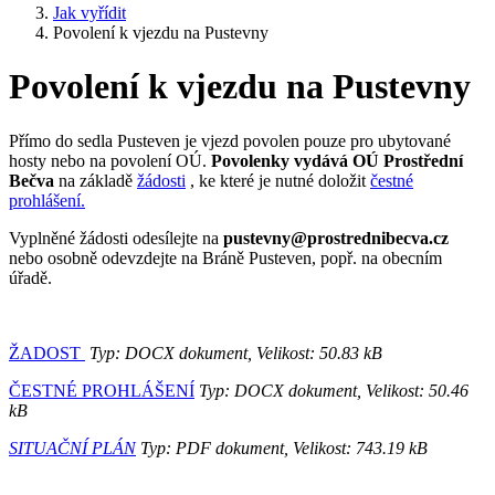
Jak vyřídit
Povolení k vjezdu na Pustevny
Povolení k vjezdu na Pustevny
Přímo do sedla Pusteven je vjezd povolen pouze pro ubytované
hosty nebo na povolení OÚ.
Povolenky vydává OÚ Prostřední
Bečva
na základě
žádosti
, ke které je nutné doložit
čestné
prohlášení.
Vyplněné žádosti odesílejte na
pustevny@prostrednibecva.cz
nebo osobně odevzdejte na Bráně Pusteven, popř. na obecním
úřadě.
ŽADOST
Typ: DOCX dokument, Velikost: 50.83 kB
ČESTNÉ PROHLÁŠENÍ
Typ: DOCX dokument, Velikost: 50.46
kB
SITUAČNÍ PLÁN
Typ: PDF dokument, Velikost: 743.19 kB