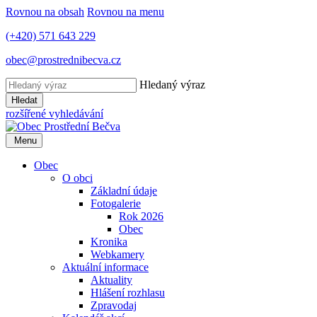
Rovnou na obsah
Rovnou na menu
(+420) 571 643 229
obec@prostrednibecva.cz
Hledaný výraz
Hledat
rozšířené vyhledávání
Menu
Obec
O obci
Základní údaje
Fotogalerie
Rok 2026
Obec
Kronika
Webkamery
Aktuální informace
Aktuality
Hlášení rozhlasu
Zpravodaj