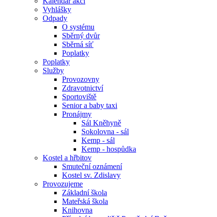
Kalendář akcí
Vyhlášky
Odpady
O systému
Sběrný dvůr
Sběrná síť
Poplatky
Poplatky
Služby
Provozovny
Zdravotnictví
Sportoviště
Senior a baby taxi
Pronájmy
Sál Kněhyně
Sokolovna - sál
Kemp - sál
Kemp - hospůdka
Kostel a hřbitov
Smuteční oznámení
Kostel sv. Zdislavy
Provozujeme
Základní škola
Mateřská škola
Knihovna