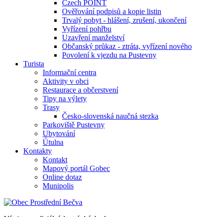
Czech POINT
Ověřování podpisů a kopie listin
Trvalý pobyt - hlášení, zrušení, ukončení
Vyřízení pohřbu
Uzavření manželství
Občanský průkaz - ztráta, vyřízení nového
Povolení k vjezdu na Pustevny
Turista
Informační centra
Aktivity v obci
Restaurace a občerstvení
Tipy na výlety
Trasy
Česko-slovenská naučná stezka
Parkoviště Pustevny
Ubytování
Útulna
Kontakty
Kontakt
Mapový portál Gobec
Online dotaz
Munipolis