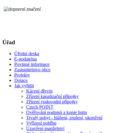
Úřad
Úřední deska
E-podatelna
Povinné informace
Zastupitelstvo obce
Projekty
Dotace
Jak vyřídit
Kácení dřevin
Zřízení kanalizační přípojky
Zřízení vodovodní přípojky
Czech POINT
Ověřování podpisů a kopie listin
Trvalý pobyt - hlášení, zrušení, ukončení
Vyřízení pohřbu
Uzavření manželství