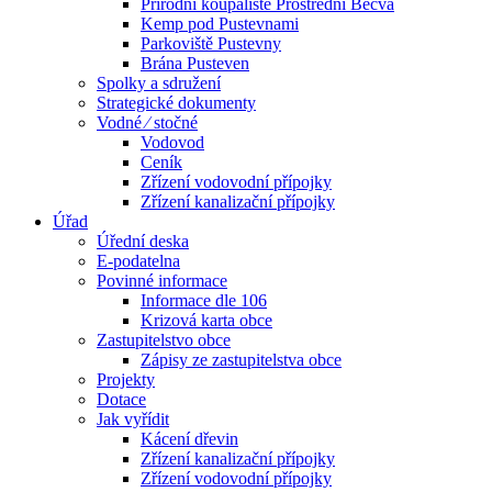
Přírodní koupaliště Prostřední Bečva
Kemp pod Pustevnami
Parkoviště Pustevny
Brána Pusteven
Spolky a sdružení
Strategické dokumenty
Vodné ⁄ stočné
Vodovod
Ceník
Zřízení vodovodní přípojky
Zřízení kanalizační přípojky
Úřad
Úřední deska
E-podatelna
Povinné informace
Informace dle 106
Krizová karta obce
Zastupitelstvo obce
Zápisy ze zastupitelstva obce
Projekty
Dotace
Jak vyřídit
Kácení dřevin
Zřízení kanalizační přípojky
Zřízení vodovodní přípojky