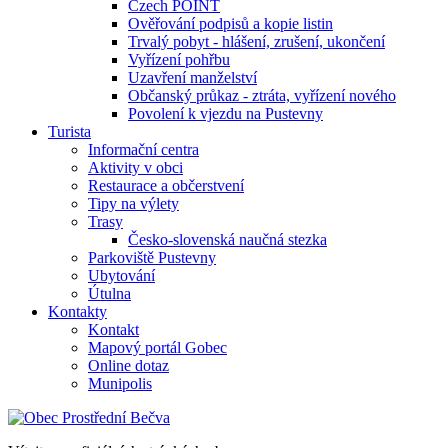
Czech POINT
Ověřování podpisů a kopie listin
Trvalý pobyt - hlášení, zrušení, ukončení
Vyřízení pohřbu
Uzavření manželství
Občanský průkaz - ztráta, vyřízení nového
Povolení k vjezdu na Pustevny
Turista
Informační centra
Aktivity v obci
Restaurace a občerstvení
Tipy na výlety
Trasy
Česko-slovenská naučná stezka
Parkoviště Pustevny
Ubytování
Útulna
Kontakty
Kontakt
Mapový portál Gobec
Online dotaz
Munipolis