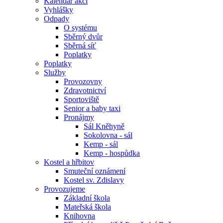
Kalendář akcí
Vyhlášky
Odpady
O systému
Sběrný dvůr
Sběrná síť
Poplatky
Poplatky
Služby
Provozovny
Zdravotnictví
Sportoviště
Senior a baby taxi
Pronájmy
Sál Kněhyně
Sokolovna - sál
Kemp - sál
Kemp - hospůdka
Kostel a hřbitov
Smuteční oznámení
Kostel sv. Zdislavy
Provozujeme
Základní škola
Mateřská škola
Knihovna