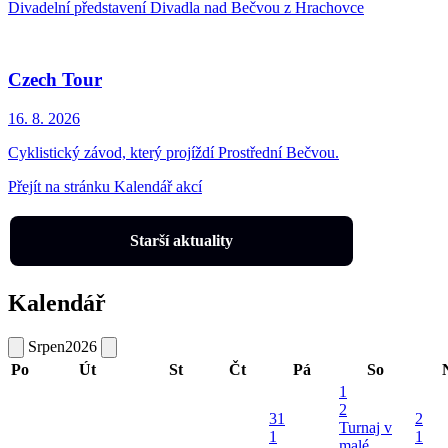
Divadelní představení Divadla nad Bečvou z Hrachovce
Czech Tour
16. 8.
2026
Cyklistický závod, který projíždí Prostřední Bečvou.
Přejít na stránku Kalendář akcí
Starší aktuality
Kalendář
Srpen
2026
Po
Út
St
Čt
Pá
So
1
2
31
2
Turnaj v
1
1
malé