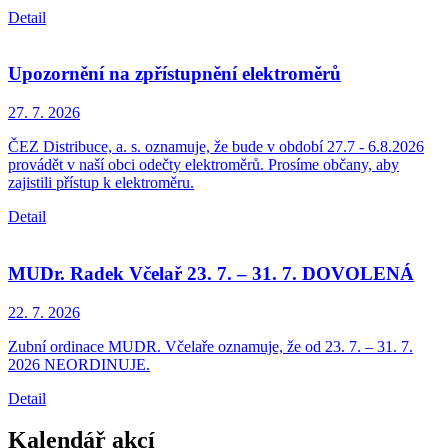
Detail
Upozornění na zpřístupnění elektroměrů
27. 7.
2026
ČEZ Distribuce, a. s. oznamuje, že bude v období 27.7 - 6.8.2026
provádět v naší obci odečty elektroměrů. Prosíme občany, aby
zajistili přístup k elektroměru.
Detail
MUDr. Radek Včelař 23. 7. – 31. 7. DOVOLENÁ
22. 7.
2026
Zubní ordinace MUDR. Včelaře oznamuje, že od 23. 7. – 31. 7.
2026 NEORDINUJE.
Detail
Kalendář akcí