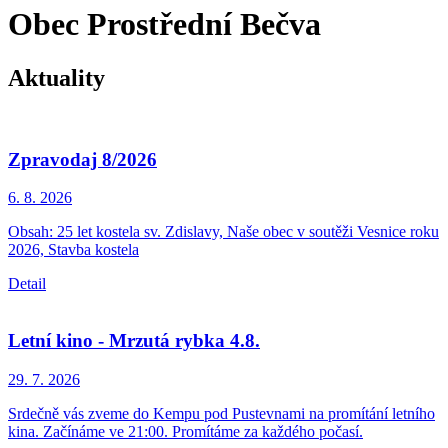
Obec Prostřední Bečva
Aktuality
Zpravodaj 8/2026
6. 8.
2026
Obsah: 25 let kostela sv. Zdislavy, Naše obec v soutěži Vesnice roku
2026, Stavba kostela
Detail
Letní kino - Mrzutá rybka 4.8.
29. 7.
2026
Srdečně vás zveme do Kempu pod Pustevnami na promítání letního
kina. Začínáme ve 21:00. Promítáme za každého počasí.