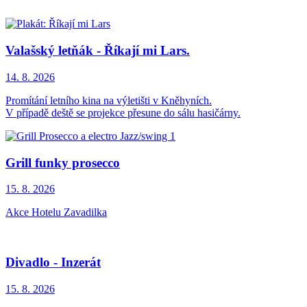
Valašský letňák - Říkají mi Lars.
14. 8.
2026
Promítání letního kina na výletišti v Kněhyních.
V případě deště se projekce přesune do sálu hasičárny.
Grill funky prosecco
15. 8.
2026
Akce Hotelu Zavadilka
Divadlo - Inzerát
15. 8.
2026