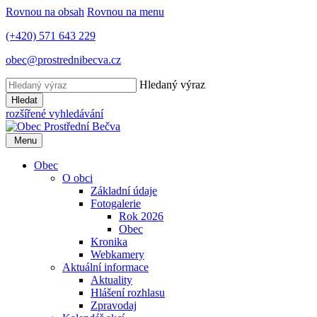
Rovnou na obsah
Rovnou na menu
(+420) 571 643 229
obec@prostrednibecva.cz
Hledaný výraz
Hledat
rozšířené vyhledávání
Menu
Obec
O obci
Základní údaje
Fotogalerie
Rok 2026
Obec
Kronika
Webkamery
Aktuální informace
Aktuality
Hlášení rozhlasu
Zpravodaj