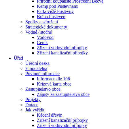
Přírodní koupaliště Prostřední Bečva
Kemp pod Pustevnami
Parkoviště Pustevny
Brána Pusteven
Spolky a sdružení
Strategické dokumenty
Vodné ⁄ stočné
Vodovod
Ceník
Zřízení vodovodní přípojky
Zřízení kanalizační přípojky
Úřad
Úřední deska
E-podatelna
Povinné informace
Informace dle 106
Krizová karta obce
Zastupitelstvo obce
Zápisy ze zastupitelstva obce
Projekty
Dotace
Jak vyřídit
Kácení dřevin
Zřízení kanalizační přípojky
Zřízení vodovodní přípojky