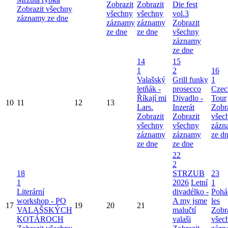
Zobrazit
Zobrazit
Die fest
Zobrazit všechny
všechny
všechny
vol.3
záznamy ze dne
záznamy
záznamy
Zobrazit
ze dne
ze dne
všechny
záznamy
ze dne
14
15
1
2
16
Valašský
Grill funky
1
letňák -
prosecco
Czec
Říkají mi
Divadlo -
Tour
10
11
12
13
Lars.
Inzerát
Zobr
Zobrazit
Zobrazit
všec
všechny
všechny
zázn
záznamy
záznamy
ze d
ze dne
ze dne
22
2
18
STRZUB
23
1
2026
Letní
1
Literární
divadélko -
Pohá
workshop - PO
A my jsme
les
17
19
20
21
VALAŠSKÝCH
malučtí
Zobr
KOTÁROCH
valaši
všec