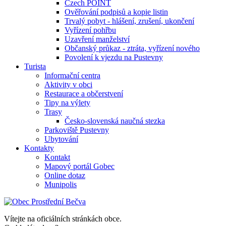
Czech POINT
Ověřování podpisů a kopie listin
Trvalý pobyt - hlášení, zrušení, ukončení
Vyřízení pohřbu
Uzavření manželství
Občanský průkaz - ztráta, vyřízení nového
Povolení k vjezdu na Pustevny
Turista
Informační centra
Aktivity v obci
Restaurace a občerstvení
Tipy na výlety
Trasy
Česko-slovenská naučná stezka
Parkoviště Pustevny
Ubytování
Kontakty
Kontakt
Mapový portál Gobec
Online dotaz
Munipolis
Vítejte na oficiálních stránkách obce.