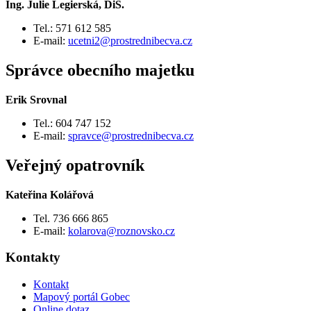
Ing. Julie Legierská, DiS.
Tel.: 571 612 585
E-mail:
ucetni2@prostrednibecva.cz
Správce obecního majetku
Erik Srovnal
Tel.: 604 747 152
E-mail:
spravce@prostrednibecva.cz
Veřejný opatrovník
Kateřina Kolářová
Tel. 736 666 865
E-mail:
kolarova@roznovsko.cz
Kontakty
Kontakt
Mapový portál Gobec
Online dotaz