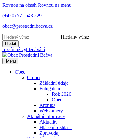
Rovnou na obsah
Rovnou na menu
(+420) 571 643 229
obec@prostrednibecva.cz
Hledaný výraz
Hledat
rozšířené vyhledávání
Menu
Obec
O obci
Základní údaje
Fotogalerie
Rok 2026
Obec
Kronika
Webkamery
Aktuální informace
Aktuality
Hlášení rozhlasu
Zpravodaj