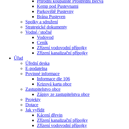
Přírodní koupaliště Prostřední Bečva
Kemp pod Pustevnami
Parkoviště Pustevny
Brána Pusteven
Spolky a sdružení
Strategické dokumenty
Vodné ⁄ stočné
Vodovod
Ceník
Zřízení vodovodní přípojky
Zřízení kanalizační přípojky
Úřad
Úřední deska
E-podatelna
Povinné informace
Informace dle 106
Krizová karta obce
Zastupitelstvo obce
Zápisy ze zastupitelstva obce
Projekty
Dotace
Jak vyřídit
Kácení dřevin
Zřízení kanalizační přípojky
Zřízení vodovodní přípojky