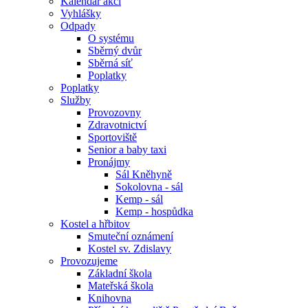
Kalendář akcí
Vyhlášky
Odpady
O systému
Sběrný dvůr
Sběrná síť
Poplatky
Poplatky
Služby
Provozovny
Zdravotnictví
Sportoviště
Senior a baby taxi
Pronájmy
Sál Kněhyně
Sokolovna - sál
Kemp - sál
Kemp - hospůdka
Kostel a hřbitov
Smuteční oznámení
Kostel sv. Zdislavy
Provozujeme
Základní škola
Mateřská škola
Knihovna