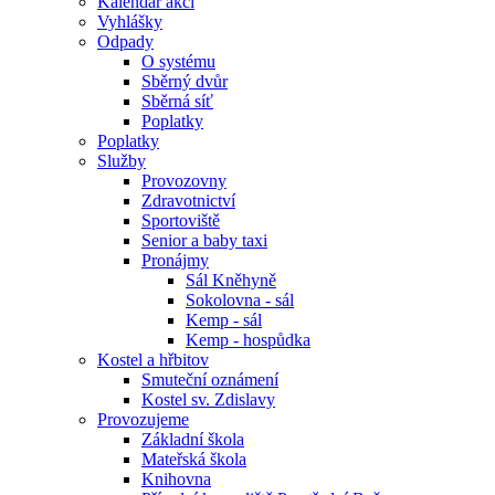
Kalendář akcí
Vyhlášky
Odpady
O systému
Sběrný dvůr
Sběrná síť
Poplatky
Poplatky
Služby
Provozovny
Zdravotnictví
Sportoviště
Senior a baby taxi
Pronájmy
Sál Kněhyně
Sokolovna - sál
Kemp - sál
Kemp - hospůdka
Kostel a hřbitov
Smuteční oznámení
Kostel sv. Zdislavy
Provozujeme
Základní škola
Mateřská škola
Knihovna