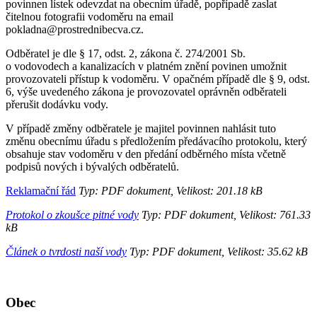
povinnen lístek odevzdat na obecním úřadě, popřípadě zaslat
čitelnou fotografii vodoměru na email
pokladna@prostrednibecva.cz.
Odběratel je dle § 17, odst. 2, zákona č. 274/2001 Sb.
o vodovodech a kanalizacích v platném znění povinen umožnit
provozovateli přístup k vodoměru. V opačném případě dle § 9, odst.
6, výše uvedeného zákona je provozovatel oprávněn odběrateli
přerušit dodávku vody.
V případě změny odběratele je majitel povinnen nahlásit tuto
změnu obecnímu úřadu s předložením předávacího protokolu, který
obsahuje stav vodoměru v den předání odběrného místa včetně
podpisů nových i bývalých odběratelů.
Reklamační řád
Typ: PDF dokument, Velikost: 201.18 kB
Protokol o zkoušce pitné vody
Typ: PDF dokument, Velikost: 761.33
kB
Článek o tvrdosti naší vody
Typ: PDF dokument, Velikost: 35.62 kB
Obec