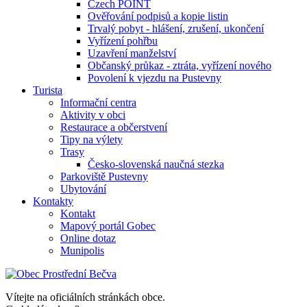
Czech POINT
Ověřování podpisů a kopie listin
Trvalý pobyt - hlášení, zrušení, ukončení
Vyřízení pohřbu
Uzavření manželství
Občanský průkaz - ztráta, vyřízení nového
Povolení k vjezdu na Pustevny
Turista
Informační centra
Aktivity v obci
Restaurace a občerstvení
Tipy na výlety
Trasy
Česko-slovenská naučná stezka
Parkoviště Pustevny
Ubytování
Kontakty
Kontakt
Mapový portál Gobec
Online dotaz
Munipolis
Vítejte na oficiálních stránkách obce.