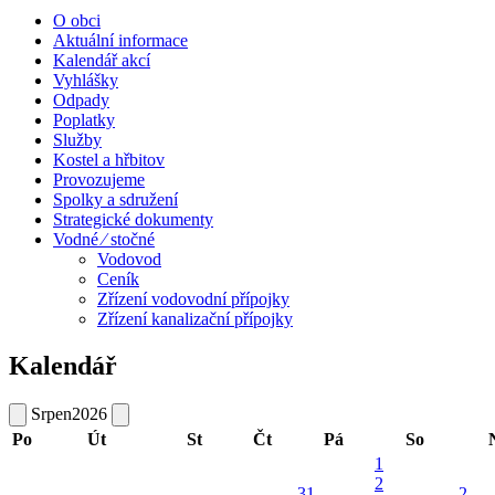
O obci
Aktuální informace
Kalendář akcí
Vyhlášky
Odpady
Poplatky
Služby
Kostel a hřbitov
Provozujeme
Spolky a sdružení
Strategické dokumenty
Vodné ⁄ stočné
Vodovod
Ceník
Zřízení vodovodní přípojky
Zřízení kanalizační přípojky
Kalendář
Srpen
2026
Po
Út
St
Čt
Pá
So
1
2
31
2