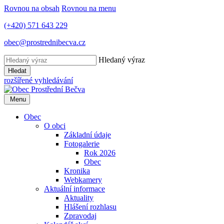
Rovnou na obsah
Rovnou na menu
(+420) 571 643 229
obec@prostrednibecva.cz
Hledaný výraz
Hledat
rozšířené vyhledávání
Menu
Obec
O obci
Základní údaje
Fotogalerie
Rok 2026
Obec
Kronika
Webkamery
Aktuální informace
Aktuality
Hlášení rozhlasu
Zpravodaj