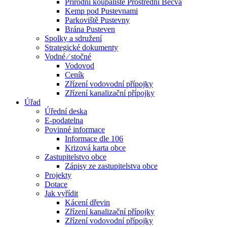
Přírodní koupaliště Prostřední Bečva
Kemp pod Pustevnami
Parkoviště Pustevny
Brána Pusteven
Spolky a sdružení
Strategické dokumenty
Vodné ⁄ stočné
Vodovod
Ceník
Zřízení vodovodní přípojky
Zřízení kanalizační přípojky
Úřad
Úřední deska
E-podatelna
Povinné informace
Informace dle 106
Krizová karta obce
Zastupitelstvo obce
Zápisy ze zastupitelstva obce
Projekty
Dotace
Jak vyřídit
Kácení dřevin
Zřízení kanalizační přípojky
Zřízení vodovodní přípojky