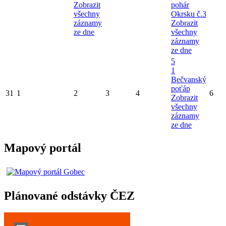
Zobrazit
pohár
všechny
Okrsku č.3
záznamy
Zobrazit
ze dne
všechny
záznamy
ze dne
5
1
Bečvanský
poťáp
31
1
2
3
4
6
Zobrazit
všechny
záznamy
ze dne
Mapový portál
Plánované odstávky ČEZ