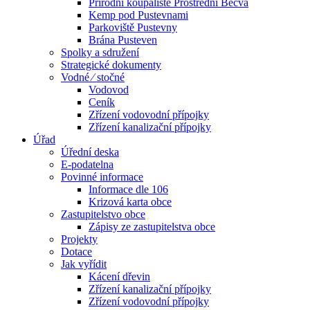
Přírodní koupaliště Prostřední Bečva
Kemp pod Pustevnami
Parkoviště Pustevny
Brána Pusteven
Spolky a sdružení
Strategické dokumenty
Vodné ⁄ stočné
Vodovod
Ceník
Zřízení vodovodní přípojky
Zřízení kanalizační přípojky
Úřad
Úřední deska
E-podatelna
Povinné informace
Informace dle 106
Krizová karta obce
Zastupitelstvo obce
Zápisy ze zastupitelstva obce
Projekty
Dotace
Jak vyřídit
Kácení dřevin
Zřízení kanalizační přípojky
Zřízení vodovodní přípojky