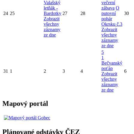
Valašský
večerní
letňák -
zábava
O
24
25
Bardotky
27
28
putovní
30
Zobrazit
pohár
všechny
Okrsku č.3
záznamy
Zobrazit
ze dne
všechny
záznamy
ze dne
5
1
Bečvanský
poťáp
31
1
2
3
4
6
Zobrazit
všechny
záznamy
ze dne
Mapový portál
Plánované odstávky ČEZ