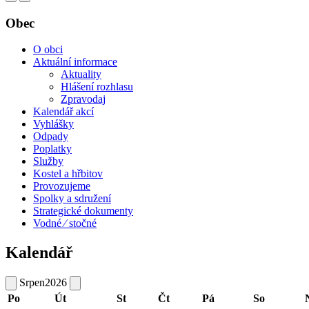
Obec
O obci
Aktuální informace
Aktuality
Hlášení rozhlasu
Zpravodaj
Kalendář akcí
Vyhlášky
Odpady
Poplatky
Služby
Kostel a hřbitov
Provozujeme
Spolky a sdružení
Strategické dokumenty
Vodné ⁄ stočné
Kalendář
Srpen
2026
Po
Út
St
Čt
Pá
So