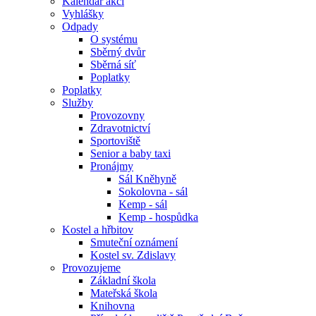
Kalendář akcí
Vyhlášky
Odpady
O systému
Sběrný dvůr
Sběrná síť
Poplatky
Poplatky
Služby
Provozovny
Zdravotnictví
Sportoviště
Senior a baby taxi
Pronájmy
Sál Kněhyně
Sokolovna - sál
Kemp - sál
Kemp - hospůdka
Kostel a hřbitov
Smuteční oznámení
Kostel sv. Zdislavy
Provozujeme
Základní škola
Mateřská škola
Knihovna