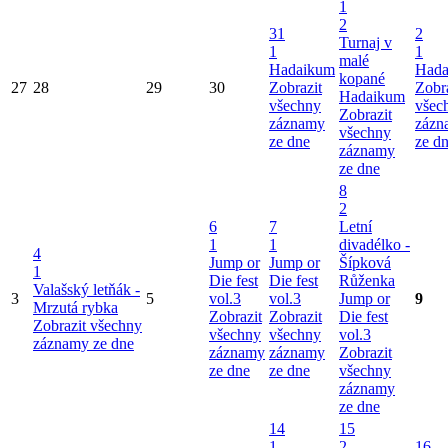
1
2
31
2
Turnaj v
1
1
malé
Hadaikum
Hada
kopané
27
28
29
30
Zobrazit
Zobr
Hadaikum
všechny
všec
Zobrazit
záznamy
zázn
všechny
ze dne
ze d
záznamy
ze dne
8
2
6
7
Letní
1
1
divadélko -
4
Jump or
Jump or
Šípková
1
Die fest
Die fest
Růženka
Valašský letňák -
3
5
vol.3
vol.3
Jump or
9
Mrzutá rybka
Zobrazit
Zobrazit
Die fest
Zobrazit všechny
všechny
všechny
vol.3
záznamy ze dne
záznamy
záznamy
Zobrazit
ze dne
ze dne
všechny
záznamy
ze dne
14
15
1
2
16