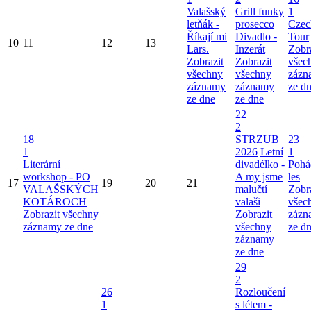
Valašský
Grill funky
1
letňák -
prosecco
Czec
Říkají mi
Divadlo -
Tour
10
11
12
13
Lars.
Inzerát
Zobr
Zobrazit
Zobrazit
všec
všechny
všechny
zázn
záznamy
záznamy
ze d
ze dne
ze dne
22
2
18
STRZUB
23
1
2026
Letní
1
Literární
divadélko -
Pohá
workshop - PO
A my jsme
les
17
19
20
21
VALAŠSKÝCH
malučtí
Zobr
KOTÁROCH
valaši
všec
Zobrazit všechny
Zobrazit
zázn
záznamy ze dne
všechny
ze d
záznamy
ze dne
29
2
26
Rozloučení
1
s létem -