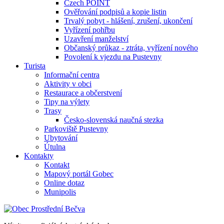
Czech POINT
Ověřování podpisů a kopie listin
Trvalý pobyt - hlášení, zrušení, ukončení
Vyřízení pohřbu
Uzavření manželství
Občanský průkaz - ztráta, vyřízení nového
Povolení k vjezdu na Pustevny
Turista
Informační centra
Aktivity v obci
Restaurace a občerstvení
Tipy na výlety
Trasy
Česko-slovenská naučná stezka
Parkoviště Pustevny
Ubytování
Útulna
Kontakty
Kontakt
Mapový portál Gobec
Online dotaz
Munipolis