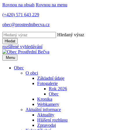
Rovnou na obsah
Rovnou na menu
(+420) 571 643 229
obec@prostrednibecva.cz
Hledaný výraz
Hledat
rozšířené vyhledávání
Menu
Obec
O obci
Základní údaje
Fotogalerie
Rok 2026
Obec
Kronika
Webkamery
Aktuální informace
Aktuality
Hlášení rozhlasu
Zpravodaj