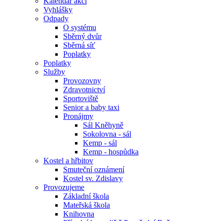
Kalendář akcí
Vyhlášky
Odpady
O systému
Sběrný dvůr
Sběrná síť
Poplatky
Poplatky
Služby
Provozovny
Zdravotnictví
Sportoviště
Senior a baby taxi
Pronájmy
Sál Kněhyně
Sokolovna - sál
Kemp - sál
Kemp - hospůdka
Kostel a hřbitov
Smuteční oznámení
Kostel sv. Zdislavy
Provozujeme
Základní škola
Mateřská škola
Knihovna