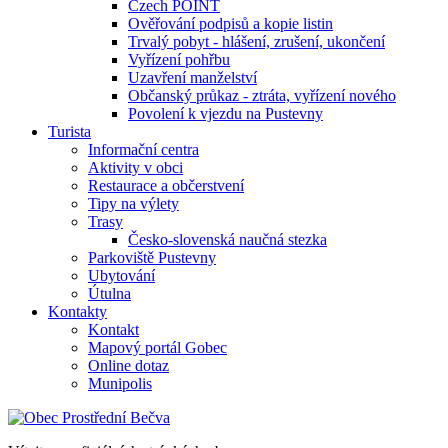
Czech POINT
Ověřování podpisů a kopie listin
Trvalý pobyt - hlášení, zrušení, ukončení
Vyřízení pohřbu
Uzavření manželství
Občanský průkaz - ztráta, vyřízení nového
Povolení k vjezdu na Pustevny
Turista
Informační centra
Aktivity v obci
Restaurace a občerstvení
Tipy na výlety
Trasy
Česko-slovenská naučná stezka
Parkoviště Pustevny
Ubytování
Útulna
Kontakty
Kontakt
Mapový portál Gobec
Online dotaz
Munipolis