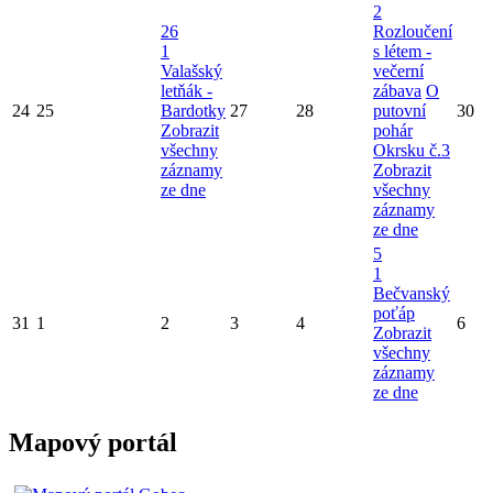
2
26
Rozloučení
1
s létem -
Valašský
večerní
letňák -
zábava
O
24
25
Bardotky
27
28
putovní
30
Zobrazit
pohár
všechny
Okrsku č.3
záznamy
Zobrazit
ze dne
všechny
záznamy
ze dne
5
1
Bečvanský
poťáp
31
1
2
3
4
6
Zobrazit
všechny
záznamy
ze dne
Mapový portál