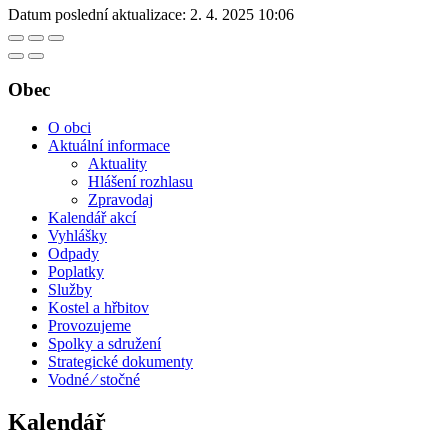
Datum poslední aktualizace:
2. 4. 2025 10:06
Obec
O obci
Aktuální informace
Aktuality
Hlášení rozhlasu
Zpravodaj
Kalendář akcí
Vyhlášky
Odpady
Poplatky
Služby
Kostel a hřbitov
Provozujeme
Spolky a sdružení
Strategické dokumenty
Vodné ⁄ stočné
Kalendář