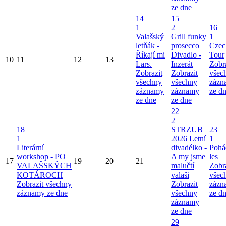
ze dne
14
15
1
2
16
Valašský
Grill funky
1
letňák -
prosecco
Czec
Říkají mi
Divadlo -
Tour
10
11
12
13
Lars.
Inzerát
Zobr
Zobrazit
Zobrazit
všec
všechny
všechny
zázn
záznamy
záznamy
ze d
ze dne
ze dne
22
2
18
STRZUB
23
1
2026
Letní
1
Literární
divadélko -
Pohá
workshop - PO
A my jsme
les
17
19
20
21
VALAŠSKÝCH
malučtí
Zobr
KOTÁROCH
valaši
všec
Zobrazit všechny
Zobrazit
zázn
záznamy ze dne
všechny
ze d
záznamy
ze dne
29