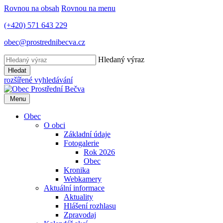
Rovnou na obsah
Rovnou na menu
(+420) 571 643 229
obec@prostrednibecva.cz
Hledaný výraz
Hledat
rozšířené vyhledávání
Menu
Obec
O obci
Základní údaje
Fotogalerie
Rok 2026
Obec
Kronika
Webkamery
Aktuální informace
Aktuality
Hlášení rozhlasu
Zpravodaj