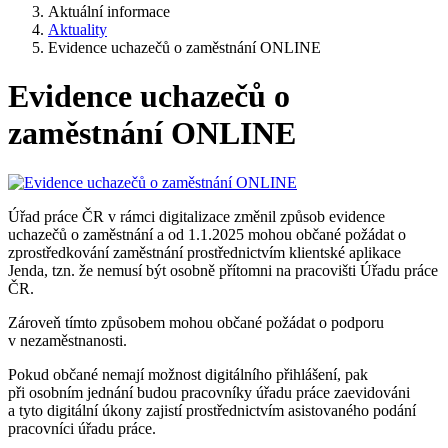
Aktuální informace
Aktuality
Evidence uchazečů o zaměstnání ONLINE
Evidence uchazečů o
zaměstnání ONLINE
Úřad práce ČR v rámci digitalizace změnil způsob evidence
uchazečů o zaměstnání a od 1.1.2025 mohou občané požádat o
zprostředkování zaměstnání prostřednictvím klientské aplikace
Jenda, tzn. že nemusí být osobně přítomni na pracovišti Úřadu práce
ČR.
Zároveň tímto způsobem mohou občané požádat o podporu
v nezaměstnanosti.
Pokud občané nemají možnost digitálního přihlášení, pak
při osobním jednání budou pracovníky úřadu práce zaevidováni
a tyto digitální úkony zajistí prostřednictvím asistovaného podání
pracovníci úřadu práce.