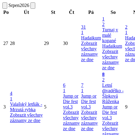
Srpen
2026
Po
Út
St
Čt
Pá
So
1
2
31
2
Turnaj v
1
1
malé
Hadaikum
Hada
kopané
27
28
29
30
Zobrazit
Zobr
Hadaikum
všechny
všec
Zobrazit
záznamy
zázn
všechny
ze dne
ze d
záznamy
ze dne
8
2
6
7
Letní
1
1
divadélko -
4
Jump or
Jump or
Šípková
1
Die fest
Die fest
Růženka
Valašský letňák -
3
5
vol.3
vol.3
Jump or
9
Mrzutá rybka
Zobrazit
Zobrazit
Die fest
Zobrazit všechny
všechny
všechny
vol.3
záznamy ze dne
záznamy
záznamy
Zobrazit
ze dne
ze dne
všechny
záznamy