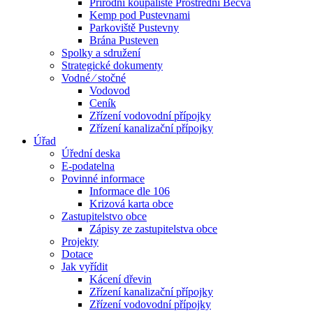
Přírodní koupaliště Prostřední Bečva
Kemp pod Pustevnami
Parkoviště Pustevny
Brána Pusteven
Spolky a sdružení
Strategické dokumenty
Vodné ⁄ stočné
Vodovod
Ceník
Zřízení vodovodní přípojky
Zřízení kanalizační přípojky
Úřad
Úřední deska
E-podatelna
Povinné informace
Informace dle 106
Krizová karta obce
Zastupitelstvo obce
Zápisy ze zastupitelstva obce
Projekty
Dotace
Jak vyřídit
Kácení dřevin
Zřízení kanalizační přípojky
Zřízení vodovodní přípojky