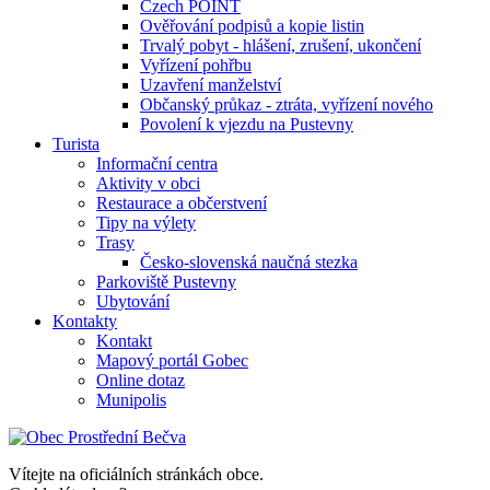
Czech POINT
Ověřování podpisů a kopie listin
Trvalý pobyt - hlášení, zrušení, ukončení
Vyřízení pohřbu
Uzavření manželství
Občanský průkaz - ztráta, vyřízení nového
Povolení k vjezdu na Pustevny
Turista
Informační centra
Aktivity v obci
Restaurace a občerstvení
Tipy na výlety
Trasy
Česko-slovenská naučná stezka
Parkoviště Pustevny
Ubytování
Kontakty
Kontakt
Mapový portál Gobec
Online dotaz
Munipolis
Vítejte na oficiálních stránkách obce.