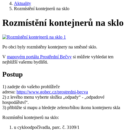
Aktuality
Rozmístění kontejnerů na sklo
Rozmístění kontejnerů na sklo
Po obci byly rozmístěny kontejnery na směsné sklo.
V
mapovém portálu Prostřední Bečvy
si můžete vyhledat ten
nejbližší vašemu bydlišti.
Postup
1) zadejte do vašeho prohlížeče
adresu:
https://www.gobec.cz/prostredni-becva
2) z levého menu vyberte složku „odpady“ - „odpadové
hospodářství“.
3) přibližte si mapu a hledejte zeleno/bílou ikonu kontejneru skla
Rozmístění kontejnerů na sklo:
u cykloodpočívadla, parc. č. 3109/1