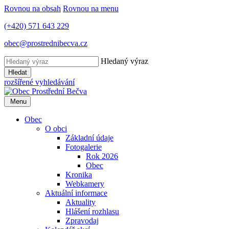
Rovnou na obsah
Rovnou na menu
(+420) 571 643 229
obec@prostrednibecva.cz
Hledaný výraz
Hledat
rozšířené vyhledávání
Menu
Obec
O obci
Základní údaje
Fotogalerie
Rok 2026
Obec
Kronika
Webkamery
Aktuální informace
Aktuality
Hlášení rozhlasu
Zpravodaj