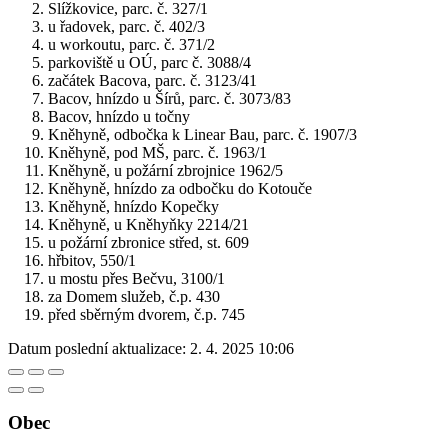
Slížkovice, parc. č. 327/1
u řadovek, parc. č. 402/3
u workoutu, parc. č. 371/2
parkoviště u OÚ, parc č. 3088/4
začátek Bacova, parc. č. 3123/41
Bacov, hnízdo u Šírů, parc. č. 3073/83
Bacov, hnízdo u točny
Kněhyně, odbočka k Linear Bau, parc. č. 1907/3
Kněhyně, pod MŠ, parc. č. 1963/1
Kněhyně, u požární zbrojnice 1962/5
Kněhyně, hnízdo za odbočku do Kotouče
Kněhyně, hnízdo Kopečky
Kněhyně, u Kněhyňky 2214/21
u požární zbronice střed, st. 609
hřbitov, 550/1
u mostu přes Bečvu, 3100/1
za Domem služeb, č.p. 430
před sběrným dvorem, č.p. 745
Datum poslední aktualizace:
2. 4. 2025 10:06
Obec