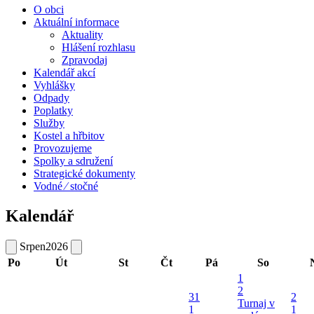
O obci
Aktuální informace
Aktuality
Hlášení rozhlasu
Zpravodaj
Kalendář akcí
Vyhlášky
Odpady
Poplatky
Služby
Kostel a hřbitov
Provozujeme
Spolky a sdružení
Strategické dokumenty
Vodné ⁄ stočné
Kalendář
Srpen
2026
Po
Út
St
Čt
Pá
So
1
2
31
2
Turnaj v
1
1