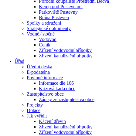
Přírodní koupaliště Prostřední Bečva
Kemp pod Pustevnami
Parkoviště Pustevny
Brána Pusteven
Spolky a sdružení
Strategické dokumenty
Vodné ⁄ stočné
Vodovod
Ceník
Zřízení vodovodní přípojky
Zřízení kanalizační přípojky
Úřad
Úřední deska
E-podatelna
Povinné informace
Informace dle 106
Krizová karta obce
Zastupitelstvo obce
Zápisy ze zastupitelstva obce
Projekty
Dotace
Jak vyřídit
Kácení dřevin
Zřízení kanalizační přípojky
Zřízení vodovodní přípojky