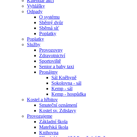
Kalendář akcí
Vyhlášky
Odpady
O systému
Sběrný dvůr
Sběrná síť
Poplatky
Poplatky
Služby
Provozovny
Zdravotnictví
Sportoviště
Senior a baby taxi
Pronájmy
Sál Kněhyně
Sokolovna - sál
Kemp - sál
Kemp - hospůdka
Kostel a hřbitov
Smuteční oznámení
Kostel sv. Zdislavy
Provozujeme
Základní škola
Mateřská škola
Knihovna