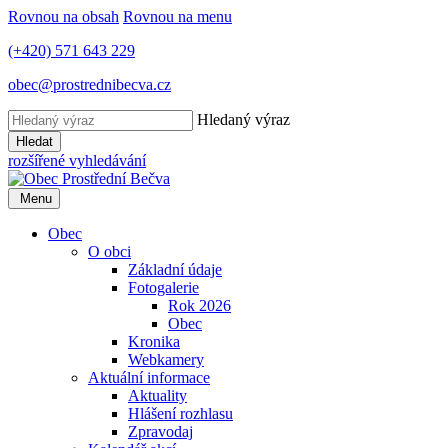
Rovnou na obsah
Rovnou na menu
(+420) 571 643 229
obec@prostrednibecva.cz
Hledaný výraz
Hledat
rozšířené vyhledávání
Menu
Obec
O obci
Základní údaje
Fotogalerie
Rok 2026
Obec
Kronika
Webkamery
Aktuální informace
Aktuality
Hlášení rozhlasu
Zpravodaj