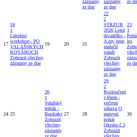
záznamy
záznamy
ze d
ze dne
ze dne
22
2
18
STRZUB
23
1
2026
Letní
1
Literární
divadélko -
Pohá
workshop - PO
A my jsme
les
17
19
20
21
VALAŠSKÝCH
malučtí
Zobr
KOTÁROCH
valaši
všec
Zobrazit všechny
Zobrazit
zázn
záznamy ze dne
všechny
ze d
záznamy
ze dne
29
2
26
Rozloučení
1
s létem -
Valašský
večerní
letňák -
zábava
O
24
25
Bardotky
27
28
putovní
30
Zobrazit
pohár
všechny
Okrsku č.3
záznamy
Zobrazit
ze dne
všechny