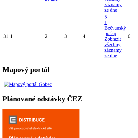
záznamy
ze dne
5
1
Bečvanský
poťáp
31
1
2
3
4
6
Zobrazit
všechny
záznamy
ze dne
Mapový portál
Plánované odstávky ČEZ