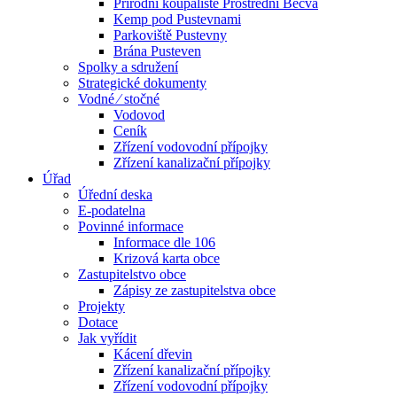
Přírodní koupaliště Prostřední Bečva
Kemp pod Pustevnami
Parkoviště Pustevny
Brána Pusteven
Spolky a sdružení
Strategické dokumenty
Vodné ⁄ stočné
Vodovod
Ceník
Zřízení vodovodní přípojky
Zřízení kanalizační přípojky
Úřad
Úřední deska
E-podatelna
Povinné informace
Informace dle 106
Krizová karta obce
Zastupitelstvo obce
Zápisy ze zastupitelstva obce
Projekty
Dotace
Jak vyřídit
Kácení dřevin
Zřízení kanalizační přípojky
Zřízení vodovodní přípojky