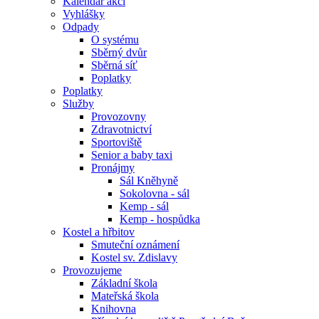
Kalendář akcí
Vyhlášky
Odpady
O systému
Sběrný dvůr
Sběrná síť
Poplatky
Poplatky
Služby
Provozovny
Zdravotnictví
Sportoviště
Senior a baby taxi
Pronájmy
Sál Kněhyně
Sokolovna - sál
Kemp - sál
Kemp - hospůdka
Kostel a hřbitov
Smuteční oznámení
Kostel sv. Zdislavy
Provozujeme
Základní škola
Mateřská škola
Knihovna