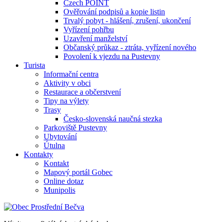
Czech POINT
Ověřování podpisů a kopie listin
Trvalý pobyt - hlášení, zrušení, ukončení
Vyřízení pohřbu
Uzavření manželství
Občanský průkaz - ztráta, vyřízení nového
Povolení k vjezdu na Pustevny
Turista
Informační centra
Aktivity v obci
Restaurace a občerstvení
Tipy na výlety
Trasy
Česko-slovenská naučná stezka
Parkoviště Pustevny
Ubytování
Útulna
Kontakty
Kontakt
Mapový portál Gobec
Online dotaz
Munipolis