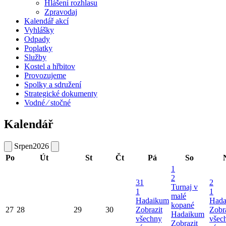
Hlášení rozhlasu
Zpravodaj
Kalendář akcí
Vyhlášky
Odpady
Poplatky
Služby
Kostel a hřbitov
Provozujeme
Spolky a sdružení
Strategické dokumenty
Vodné ⁄ stočné
Kalendář
Srpen
2026
Po
Út
St
Čt
Pá
So
1
2
31
2
Turnaj v
1
1
malé
Hadaikum
Hada
kopané
27
28
29
30
Zobrazit
Zobr
Hadaikum
všechny
všec
Zobrazit