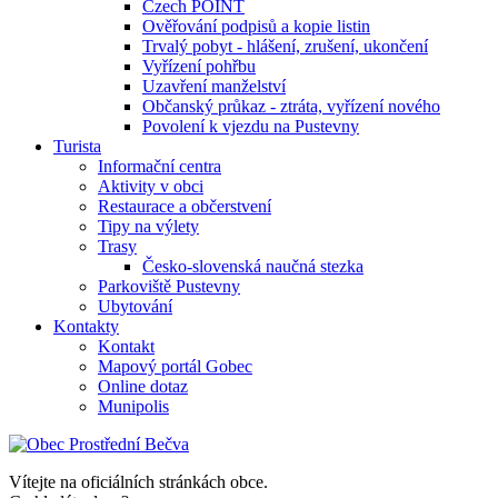
Czech POINT
Ověřování podpisů a kopie listin
Trvalý pobyt - hlášení, zrušení, ukončení
Vyřízení pohřbu
Uzavření manželství
Občanský průkaz - ztráta, vyřízení nového
Povolení k vjezdu na Pustevny
Turista
Informační centra
Aktivity v obci
Restaurace a občerstvení
Tipy na výlety
Trasy
Česko-slovenská naučná stezka
Parkoviště Pustevny
Ubytování
Kontakty
Kontakt
Mapový portál Gobec
Online dotaz
Munipolis
Vítejte na oficiálních stránkách obce.