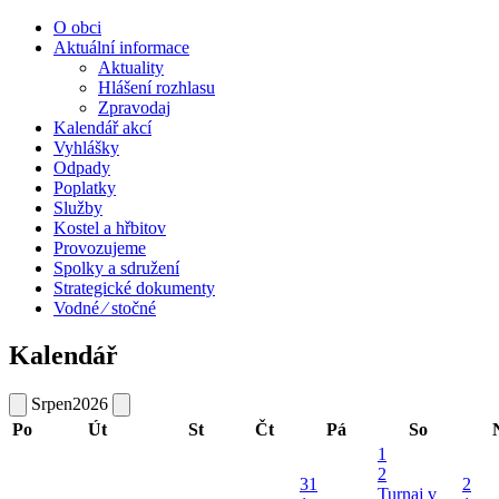
O obci
Aktuální informace
Aktuality
Hlášení rozhlasu
Zpravodaj
Kalendář akcí
Vyhlášky
Odpady
Poplatky
Služby
Kostel a hřbitov
Provozujeme
Spolky a sdružení
Strategické dokumenty
Vodné ⁄ stočné
Kalendář
Srpen
2026
Po
Út
St
Čt
Pá
So
1
2
31
2
Turnaj v