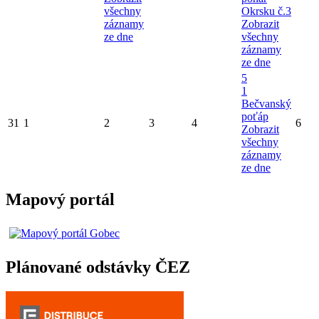
všechny
Okrsku č.3
záznamy
Zobrazit
ze dne
všechny
záznamy
ze dne
5
1
Bečvanský
poťáp
31
1
2
3
4
6
Zobrazit
všechny
záznamy
ze dne
Mapový portál
Plánované odstávky ČEZ