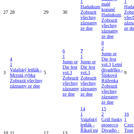
1
1
malé
Hadaikum
Hada
kopané
27
28
29
30
Zobrazit
Zobr
Hadaikum
všechny
všec
Zobrazit
záznamy
zázn
všechny
ze dne
ze d
záznamy
ze dne
8
2
6
7
Jump or
1
1
4
Die fest
Jump or
Jump or
1
vol.3
Letní
Die fest
Die fest
Valašský letňák -
divadélko -
3
5
vol.3
vol.3
9
Mrzutá rybka
Šípková
Zobrazit
Zobrazit
Zobrazit všechny
Růženka
všechny
všechny
záznamy ze dne
Zobrazit
záznamy
záznamy
všechny
ze dne
ze dne
záznamy
ze dne
14
15
1
2
16
Valašský
Grill funky
1
letňák -
prosecco
Czec
Říkají mi
Divadlo -
Tour
10
11
12
13