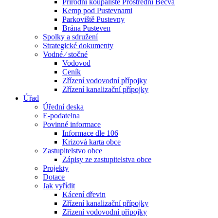
Přírodní koupaliště Prostřední Bečva
Kemp pod Pustevnami
Parkoviště Pustevny
Brána Pusteven
Spolky a sdružení
Strategické dokumenty
Vodné ⁄ stočné
Vodovod
Ceník
Zřízení vodovodní přípojky
Zřízení kanalizační přípojky
Úřad
Úřední deska
E-podatelna
Povinné informace
Informace dle 106
Krizová karta obce
Zastupitelstvo obce
Zápisy ze zastupitelstva obce
Projekty
Dotace
Jak vyřídit
Kácení dřevin
Zřízení kanalizační přípojky
Zřízení vodovodní přípojky