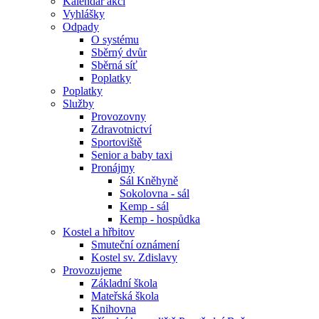
Kalendář akcí
Vyhlášky
Odpady
O systému
Sběrný dvůr
Sběrná síť
Poplatky
Poplatky
Služby
Provozovny
Zdravotnictví
Sportoviště
Senior a baby taxi
Pronájmy
Sál Kněhyně
Sokolovna - sál
Kemp - sál
Kemp - hospůdka
Kostel a hřbitov
Smuteční oznámení
Kostel sv. Zdislavy
Provozujeme
Základní škola
Mateřská škola
Knihovna