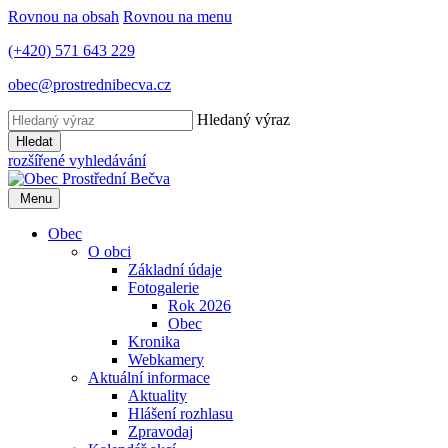
Rovnou na obsah
Rovnou na menu
(+420) 571 643 229
obec@prostrednibecva.cz
Hledaný výraz
Hledat
rozšířené vyhledávání
Menu
Obec
O obci
Základní údaje
Fotogalerie
Rok 2026
Obec
Kronika
Webkamery
Aktuální informace
Aktuality
Hlášení rozhlasu
Zpravodaj