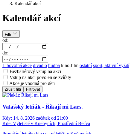
Kalendář akcí
Kalendář akcí
Filtr
od:
do:
Libovolná akce
divadlo
hudba
kino-film
ostatní
sport, aktivní vyžití
Bezbariérový vstup na akci
Vstup na akci povolen se zvířaty
Akce je vhodná pro děti
Zrušit filtr
Filtrovat
Valašský letňák - Říkají mi Lars.
Kdy:
14. 8. 2026 začátek od 21:00
Kde:
Výletiště v Kněhyních, Prostřední Bečva
Promítání letního kina na výletišti v Kněhyních.