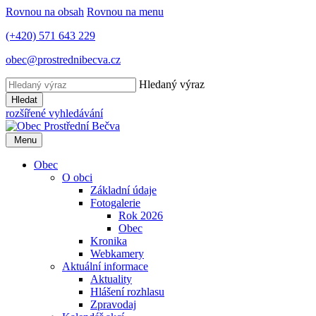
Rovnou na obsah
Rovnou na menu
(+420) 571 643 229
obec@prostrednibecva.cz
Hledaný výraz
Hledat
rozšířené vyhledávání
Menu
Obec
O obci
Základní údaje
Fotogalerie
Rok 2026
Obec
Kronika
Webkamery
Aktuální informace
Aktuality
Hlášení rozhlasu
Zpravodaj