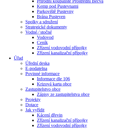
Přírodní koupaliště Prostřední Bečva
Kemp pod Pustevnami
Parkoviště Pustevny
Brána Pusteven
Spolky a sdružení
Strategické dokumenty
Vodné ⁄ stočné
Vodovod
Ceník
Zřízení vodovodní přípojky
Zřízení kanalizační přípojky
Úřad
Úřední deska
E-podatelna
Povinné informace
Informace dle 106
Krizová karta obce
Zastupitelstvo obce
Zápisy ze zastupitelstva obce
Projekty
Dotace
Jak vyřídit
Kácení dřevin
Zřízení kanalizační přípojky
Zřízení vodovodní přípojky