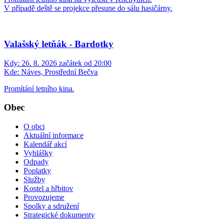
V případě deště se projekce přesune do sálu hasičárny.
Valašský letňák - Bardotky
Kdy:
26. 8. 2026 začátek od 20:00
Kde:
Náves, Prostřední Bečva
Promítání letního kina.
Obec
O obci
Aktuální informace
Kalendář akcí
Vyhlášky
Odpady
Poplatky
Služby
Kostel a hřbitov
Provozujeme
Spolky a sdružení
Strategické dokumenty