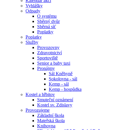
Kalendář akcí
Vyhlášky
Odpady
O systému
Sběrný dvůr
Sběrná síť
Poplatky
Poplatky
Služby
Provozovny
Zdravotnictví
Sportoviště
Senior a baby taxi
Pronájmy
Sál Kněhyně
Sokolovna - sál
Kemp - sál
Kemp - hospůdka
Kostel a hřbitov
Smuteční oznámení
Kostel sv. Zdislavy
Provozujeme
Základní škola
Mateřská škola
Knihovna