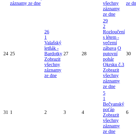
záznamy ze dne
všechny
ze d
záznamy
ze dne
29
2
26
Rozloučení
1
s létem -
Valašský
večerní
letňák -
zábava
O
24
25
Bardotky
27
28
putovní
30
Zobrazit
pohár
všechny
Okrsku č.3
záznamy
Zobrazit
ze dne
všechny
záznamy
ze dne
5
1
Bečvanský
poťáp
31
1
2
3
4
6
Zobrazit
všechny
záznamy
ze dne