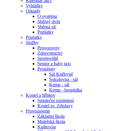
Kalendář akcí
Vyhlášky
Odpady
O systému
Sběrný dvůr
Sběrná síť
Poplatky
Poplatky
Služby
Provozovny
Zdravotnictví
Sportoviště
Senior a baby taxi
Pronájmy
Sál Kněhyně
Sokolovna - sál
Kemp - sál
Kemp - hospůdka
Kostel a hřbitov
Smuteční oznámení
Kostel sv. Zdislavy
Provozujeme
Základní škola
Mateřská škola
Knihovna