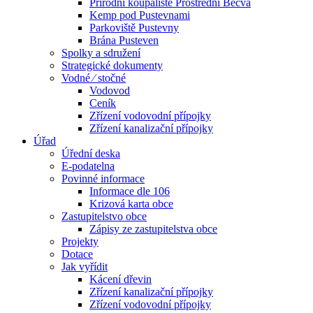
Přírodní koupaliště Prostřední Bečva
Kemp pod Pustevnami
Parkoviště Pustevny
Brána Pusteven
Spolky a sdružení
Strategické dokumenty
Vodné ⁄ stočné
Vodovod
Ceník
Zřízení vodovodní přípojky
Zřízení kanalizační přípojky
Úřad
Úřední deska
E-podatelna
Povinné informace
Informace dle 106
Krizová karta obce
Zastupitelstvo obce
Zápisy ze zastupitelstva obce
Projekty
Dotace
Jak vyřídit
Kácení dřevin
Zřízení kanalizační přípojky
Zřízení vodovodní přípojky