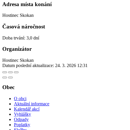
Adresa místa konání
Hostinec Skokan
Časová náročnost
Doba trvání: 3,0 dní
Organizátor
Hostinec Skokan
Datum poslední aktualizace:
24. 3. 2026 12:31
Obec
O obci
Aktuální informace
Kalendář akcí
Vyhlášky
Odpady
Poplatky
Služby