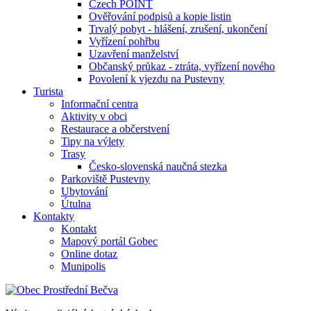
Czech POINT
Ověřování podpisů a kopie listin
Trvalý pobyt - hlášení, zrušení, ukončení
Vyřízení pohřbu
Uzavření manželství
Občanský průkaz - ztráta, vyřízení nového
Povolení k vjezdu na Pustevny
Turista
Informační centra
Aktivity v obci
Restaurace a občerstvení
Tipy na výlety
Trasy
Česko-slovenská naučná stezka
Parkoviště Pustevny
Ubytování
Útulna
Kontakty
Kontakt
Mapový portál Gobec
Online dotaz
Munipolis