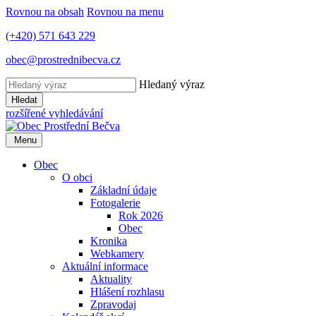
Rovnou na obsah
Rovnou na menu
(+420) 571 643 229
obec@prostrednibecva.cz
Hledaný výraz
Hledat
rozšířené vyhledávání
Menu
Obec
O obci
Základní údaje
Fotogalerie
Rok 2026
Obec
Kronika
Webkamery
Aktuální informace
Aktuality
Hlášení rozhlasu
Zpravodaj