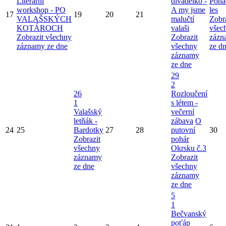
Literární
divadélko -
Pohá
workshop - PO
A my jsme
les
17
19
20
21
VALAŠSKÝCH
malučtí
Zobr
KOTÁROCH
valaši
všec
Zobrazit všechny
Zobrazit
zázn
záznamy ze dne
všechny
ze d
záznamy
ze dne
29
2
26
Rozloučení
1
s létem -
Valašský
večerní
letňák -
zábava
O
24
25
Bardotky
27
28
putovní
30
Zobrazit
pohár
všechny
Okrsku č.3
záznamy
Zobrazit
ze dne
všechny
záznamy
ze dne
5
1
Bečvanský
poťáp