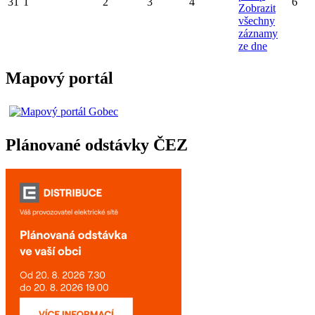
31
1
2
3
4
6
Zobrazit
všechny
záznamy
ze dne
Mapový portál
Plánované odstávky ČEZ