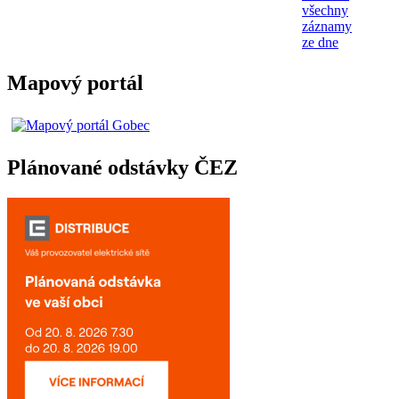
všechny
záznamy
ze dne
Mapový portál
Plánované odstávky ČEZ