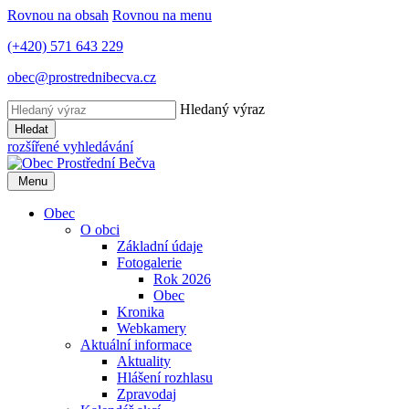
Rovnou na obsah
Rovnou na menu
(+420) 571 643 229
obec@prostrednibecva.cz
Hledaný výraz
Hledat
rozšířené vyhledávání
Menu
Obec
O obci
Základní údaje
Fotogalerie
Rok 2026
Obec
Kronika
Webkamery
Aktuální informace
Aktuality
Hlášení rozhlasu
Zpravodaj