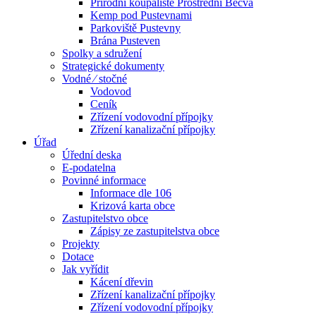
Přírodní koupaliště Prostřední Bečva
Kemp pod Pustevnami
Parkoviště Pustevny
Brána Pusteven
Spolky a sdružení
Strategické dokumenty
Vodné ⁄ stočné
Vodovod
Ceník
Zřízení vodovodní přípojky
Zřízení kanalizační přípojky
Úřad
Úřední deska
E-podatelna
Povinné informace
Informace dle 106
Krizová karta obce
Zastupitelstvo obce
Zápisy ze zastupitelstva obce
Projekty
Dotace
Jak vyřídit
Kácení dřevin
Zřízení kanalizační přípojky
Zřízení vodovodní přípojky