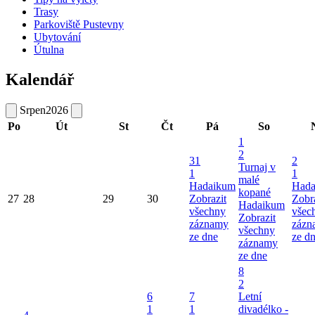
Trasy
Parkoviště Pustevny
Ubytování
Útulna
Kalendář
Srpen
2026
Po
Út
St
Čt
Pá
So
1
2
31
2
Turnaj v
1
1
malé
Hadaikum
Hada
kopané
27
28
29
30
Zobrazit
Zobr
Hadaikum
všechny
všec
Zobrazit
záznamy
zázn
všechny
ze dne
ze d
záznamy
ze dne
8
2
6
7
Letní
1
1
divadélko -