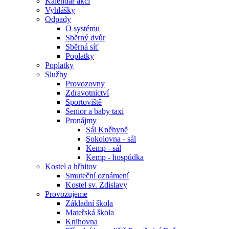
Kalendář akcí
Vyhlášky
Odpady
O systému
Sběrný dvůr
Sběrná síť
Poplatky
Poplatky
Služby
Provozovny
Zdravotnictví
Sportoviště
Senior a baby taxi
Pronájmy
Sál Kněhyně
Sokolovna - sál
Kemp - sál
Kemp - hospůdka
Kostel a hřbitov
Smuteční oznámení
Kostel sv. Zdislavy
Provozujeme
Základní škola
Mateřská škola
Knihovna