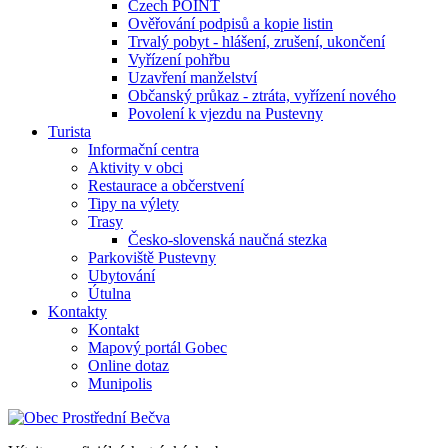
Czech POINT
Ověřování podpisů a kopie listin
Trvalý pobyt - hlášení, zrušení, ukončení
Vyřízení pohřbu
Uzavření manželství
Občanský průkaz - ztráta, vyřízení nového
Povolení k vjezdu na Pustevny
Turista
Informační centra
Aktivity v obci
Restaurace a občerstvení
Tipy na výlety
Trasy
Česko-slovenská naučná stezka
Parkoviště Pustevny
Ubytování
Útulna
Kontakty
Kontakt
Mapový portál Gobec
Online dotaz
Munipolis