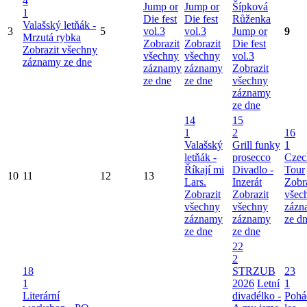
4
Jump or
Jump or
Šípková
1
Die fest
Die fest
Růženka
Valašský letňák -
3
5
vol.3
vol.3
Jump or
9
Mrzutá rybka
Zobrazit
Zobrazit
Die fest
Zobrazit všechny
všechny
všechny
vol.3
záznamy ze dne
záznamy
záznamy
Zobrazit
ze dne
ze dne
všechny
záznamy
ze dne
14
15
1
2
16
Valašský
Grill funky
1
letňák -
prosecco
Czec
Říkají mi
Divadlo -
Tour
10
11
12
13
Lars.
Inzerát
Zobr
Zobrazit
Zobrazit
všec
všechny
všechny
zázn
záznamy
záznamy
ze d
ze dne
ze dne
22
2
18
STRZUB
23
1
2026
Letní
1
Literární
divadélko -
Pohá