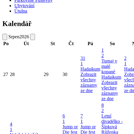
Parkoviště Pustevny
Ubytování
Útulna
Kalendář
Srpen
2026
Po
Út
St
Čt
Pá
So
1
2
31
2
Turnaj v
1
1
malé
Hadaikum
Hada
kopané
27
28
29
30
Zobrazit
Zobr
Hadaikum
všechny
všec
Zobrazit
záznamy
zázn
všechny
ze dne
ze d
záznamy
ze dne
8
2
6
7
Letní
1
1
divadélko -
4
Jump or
Jump or
Šípková
1
Die fest
Die fest
Růženka