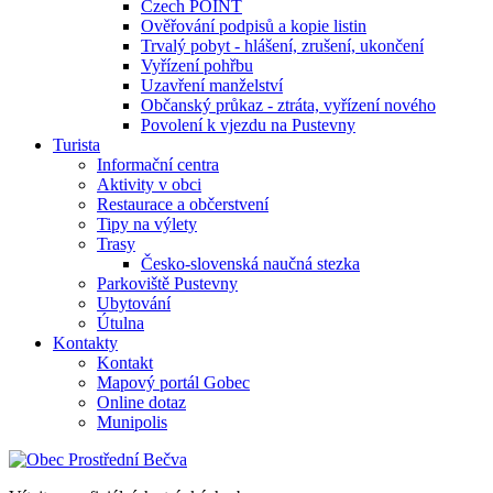
Czech POINT
Ověřování podpisů a kopie listin
Trvalý pobyt - hlášení, zrušení, ukončení
Vyřízení pohřbu
Uzavření manželství
Občanský průkaz - ztráta, vyřízení nového
Povolení k vjezdu na Pustevny
Turista
Informační centra
Aktivity v obci
Restaurace a občerstvení
Tipy na výlety
Trasy
Česko-slovenská naučná stezka
Parkoviště Pustevny
Ubytování
Útulna
Kontakty
Kontakt
Mapový portál Gobec
Online dotaz
Munipolis