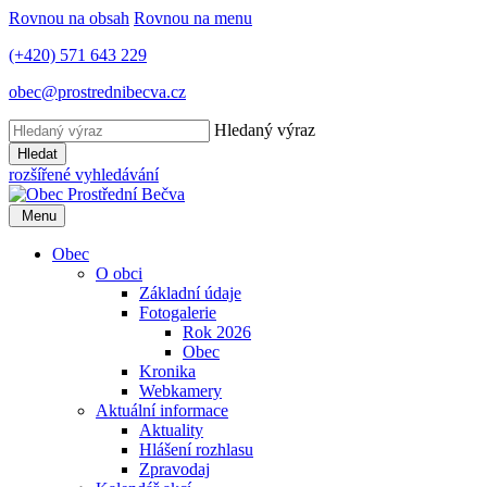
Rovnou na obsah
Rovnou na menu
(+420) 571 643 229
obec@prostrednibecva.cz
Hledaný výraz
Hledat
rozšířené vyhledávání
Menu
Obec
O obci
Základní údaje
Fotogalerie
Rok 2026
Obec
Kronika
Webkamery
Aktuální informace
Aktuality
Hlášení rozhlasu
Zpravodaj