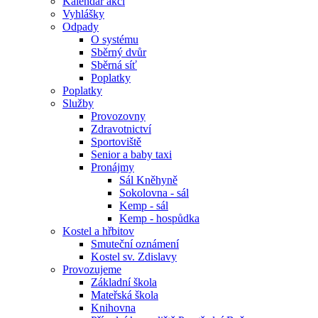
Kalendář akcí
Vyhlášky
Odpady
O systému
Sběrný dvůr
Sběrná síť
Poplatky
Poplatky
Služby
Provozovny
Zdravotnictví
Sportoviště
Senior a baby taxi
Pronájmy
Sál Kněhyně
Sokolovna - sál
Kemp - sál
Kemp - hospůdka
Kostel a hřbitov
Smuteční oznámení
Kostel sv. Zdislavy
Provozujeme
Základní škola
Mateřská škola
Knihovna