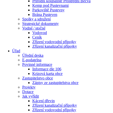
Přírodní koupaliště Prostřední Bečva
Kemp pod Pustevnami
Parkoviště Pustevny
Brána Pusteven
Spolky a sdružení
Strategické dokumenty
Vodné ⁄ stočné
Vodovod
Ceník
Zřízení vodovodní přípojky
Zřízení kanalizační přípojky
Úřad
Úřední deska
E-podatelna
Povinné informace
Informace dle 106
Krizová karta obce
Zastupitelstvo obce
Zápisy ze zastupitelstva obce
Projekty
Dotace
Jak vyřídit
Kácení dřevin
Zřízení kanalizační přípojky
Zřízení vodovodní přípojky