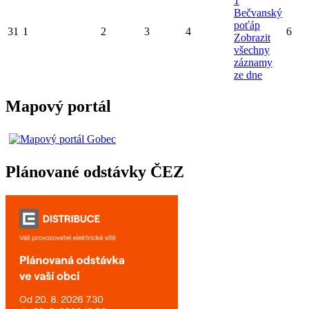
1
Bečvanský
poťáp
31
1
2
3
4
6
Zobrazit
všechny
záznamy
ze dne
Mapový portál
Plánované odstávky ČEZ