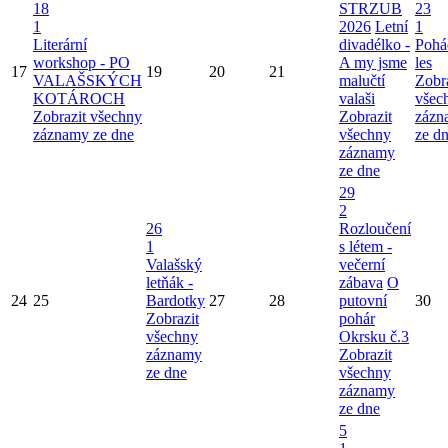
18
STRZUB
23
1
2026
Letní
1
Literární
divadélko -
Pohá
workshop - PO
A my jsme
les
17
19
20
21
VALAŠSKÝCH
malučtí
Zobr
KOTÁROCH
valaši
všec
Zobrazit všechny
Zobrazit
zázn
záznamy ze dne
všechny
ze d
záznamy
ze dne
29
2
26
Rozloučení
1
s létem -
Valašský
večerní
letňák -
zábava
O
24
25
Bardotky
27
28
putovní
30
Zobrazit
pohár
všechny
Okrsku č.3
záznamy
Zobrazit
ze dne
všechny
záznamy
ze dne
5