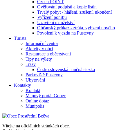
Czech POINT
Ověřování podpisů a kopie listin
Trvalý pobyt - hlášení, zrušení, ukončení
Vyřízení pohřbu
Uzavření manželství
Občanský průkaz - ztráta, vyřízení nového
Povolení k vjezdu na Pustevny
Turista
Informační centra
Aktivity v obci
Restaurace a občerstvení
Tipy na výlety
Trasy
Česko-slovenská naučná stezka
Parkoviště Pustevny
Ubytování
Kontakty
Kontakt
Mapový portál Gobec
Online dotaz
Munipolis
Vítejte na oficiálních stránkách obce.