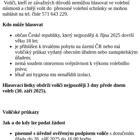
Voliči, kteří ze závažných důvodů nemůžou hlasovat ve volební
místnosti a chtějí volit do přenosné volební schránky se mohou
nahlásit na tel. čísle 571 643 229.
Kdo může hlasovat
občan České republiky, který nejpozději 4. října 2025 dovrší
věku 18 let;
je přihlášen k trvalému pobytu na území ČR nebo má
voličský průkaz vydaný obecním úřadem nebo zastupitelským
úřadem;
nemá soudem omezenou svéprávnost k výkonu volebního
práva;
lékař ani hygiena mu nenařídili izolaci.
Hlasovací lístky obdrží voliči nejpozději 3 dny přede dnem
voleb (30. září 2025).
Voličské průkazy
Jak a do kdy lze podat žádost
písemně s úředně ověřeným podpisem voliče
s doručením
úřadu do 26. září 2025 do 16.00 hodin,