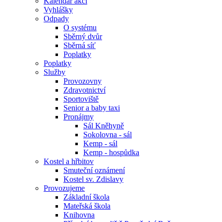
Kalendář akcí
Vyhlášky
Odpady
O systému
Sběrný dvůr
Sběrná síť
Poplatky
Poplatky
Služby
Provozovny
Zdravotnictví
Sportoviště
Senior a baby taxi
Pronájmy
Sál Kněhyně
Sokolovna - sál
Kemp - sál
Kemp - hospůdka
Kostel a hřbitov
Smuteční oznámení
Kostel sv. Zdislavy
Provozujeme
Základní škola
Mateřská škola
Knihovna