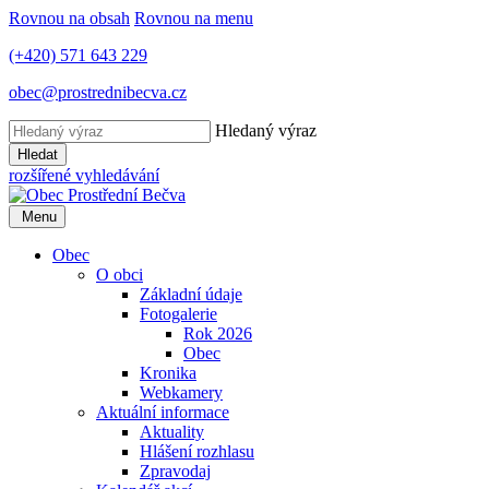
Rovnou na obsah
Rovnou na menu
(+420) 571 643 229
obec@prostrednibecva.cz
Hledaný výraz
Hledat
rozšířené vyhledávání
Menu
Obec
O obci
Základní údaje
Fotogalerie
Rok 2026
Obec
Kronika
Webkamery
Aktuální informace
Aktuality
Hlášení rozhlasu
Zpravodaj