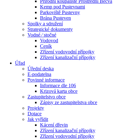
Přírodní koupaliště Prostřední Bečva
Kemp pod Pustevnami
Parkoviště Pustevny
Brána Pusteven
Spolky a sdružení
Strategické dokumenty
Vodné ⁄ stočné
Vodovod
Ceník
Zřízení vodovodní přípojky
Zřízení kanalizační přípojky
Úřad
Úřední deska
E-podatelna
Povinné informace
Informace dle 106
Krizová karta obce
Zastupitelstvo obce
Zápisy ze zastupitelstva obce
Projekty
Dotace
Jak vyřídit
Kácení dřevin
Zřízení kanalizační přípojky
Zřízení vodovodní přípojky