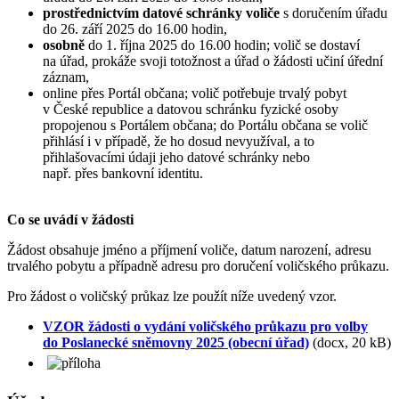
prostřednictvím datové schránky voliče
s doručením úřadu
do 26. září 2025 do 16.00 hodin,
osobně
do 1. října 2025 do 16.00 hodin; volič se dostaví
na úřad, prokáže svoji totožnost a úřad o žádosti učiní úřední
záznam,
online přes Portál občana; volič potřebuje trvalý pobyt
v České republice a datovou schránku fyzické osoby
propojenou s Portálem občana; do Portálu občana se volič
přihlásí i v případě, že ho dosud nevyužíval, a to
přihlašovacími údaji jeho datové schránky nebo
např. přes bankovní identitu.
Co se uvádí v žádosti
Žádost obsahuje jméno a příjmení voliče, datum narození, adresu
trvalého pobytu a případně adresu pro doručení voličského průkazu.
Pro žádost o voličský průkaz lze použít níže uvedený vzor.
VZOR žádosti o vydání voličského průkazu pro volby
do Poslanecké sněmovny 2025 (obecní úřad)
(docx, 20 kB)