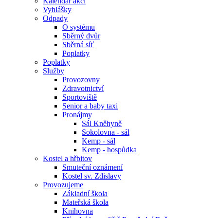
Kalendář akcí
Vyhlášky
Odpady
O systému
Sběrný dvůr
Sběrná síť
Poplatky
Poplatky
Služby
Provozovny
Zdravotnictví
Sportoviště
Senior a baby taxi
Pronájmy
Sál Kněhyně
Sokolovna - sál
Kemp - sál
Kemp - hospůdka
Kostel a hřbitov
Smuteční oznámení
Kostel sv. Zdislavy
Provozujeme
Základní škola
Mateřská škola
Knihovna