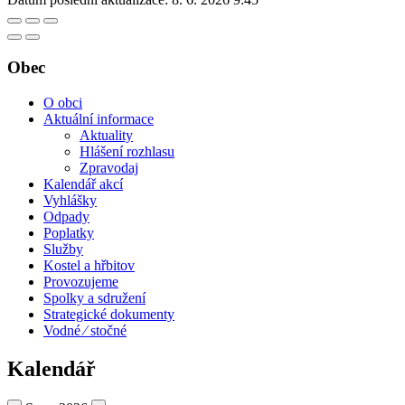
Obec
O obci
Aktuální informace
Aktuality
Hlášení rozhlasu
Zpravodaj
Kalendář akcí
Vyhlášky
Odpady
Poplatky
Služby
Kostel a hřbitov
Provozujeme
Spolky a sdružení
Strategické dokumenty
Vodné ⁄ stočné
Kalendář