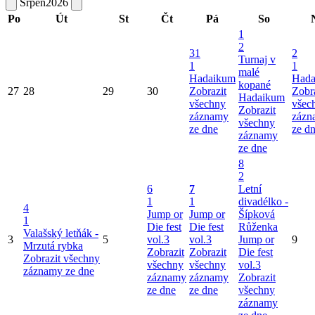
Srpen
2026
Po
Út
St
Čt
Pá
So
1
2
31
2
Turnaj v
1
1
malé
Hadaikum
Hada
kopané
27
28
29
30
Zobrazit
Zobr
Hadaikum
všechny
všec
Zobrazit
záznamy
zázn
všechny
ze dne
ze d
záznamy
ze dne
8
2
6
7
Letní
1
1
divadélko -
4
Jump or
Jump or
Šípková
1
Die fest
Die fest
Růženka
Valašský letňák -
3
5
vol.3
vol.3
Jump or
9
Mrzutá rybka
Zobrazit
Zobrazit
Die fest
Zobrazit všechny
všechny
všechny
vol.3
záznamy ze dne
záznamy
záznamy
Zobrazit
ze dne
ze dne
všechny
záznamy