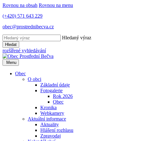
Rovnou na obsah
Rovnou na menu
(+420) 571 643 229
obec@prostrednibecva.cz
Hledaný výraz
Hledat
rozšířené vyhledávání
Menu
Obec
O obci
Základní údaje
Fotogalerie
Rok 2026
Obec
Kronika
Webkamery
Aktuální informace
Aktuality
Hlášení rozhlasu
Zpravodaj