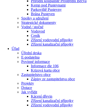
Přírodní koupaliště Prostřední Bečva
Kemp pod Pustevnami
Parkoviště Pustevny
Brána Pusteven
Spolky a sdružení
Strategické dokumenty
Vodné ⁄ stočné
Vodovod
Ceník
Zřízení vodovodní přípojky
Zřízení kanalizační přípojky
Úřad
Úřední deska
E-podatelna
Povinné informace
Informace dle 106
Krizová karta obce
Zastupitelstvo obce
Zápisy ze zastupitelstva obce
Projekty
Dotace
Jak vyřídit
Kácení dřevin
Zřízení kanalizační přípojky
Zřízení vodovodní přípojky