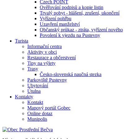
Czech POINT
Ověřování podpisů a kopie listin
Trvalý pobyt - hlášení, zrušení, ukončení
Vyřízení pohřbu
Uzavření manželství
Občanský průkaz - ztráta, vyřízení nového
Povolení k vjezdu na Pustevny
Turista
Informační centra
Aktivity v obci
Restaurace a občerstvení
Tipy na výlety
Trasy
Česko-slovenská naučná stezka
Parkoviště Pustevny
Ubytování
Útulna
Kontakty
Kontakt
Mapový portál Gobec
Online dotaz
Munipolis