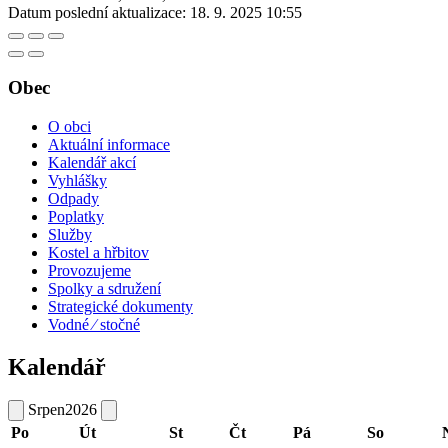
Datum poslední aktualizace:
18. 9. 2025 10:55
Obec
O obci
Aktuální informace
Kalendář akcí
Vyhlášky
Odpady
Poplatky
Služby
Kostel a hřbitov
Provozujeme
Spolky a sdružení
Strategické dokumenty
Vodné ⁄ stočné
Kalendář
Srpen
2026
Po
Út
St
Čt
Pá
So