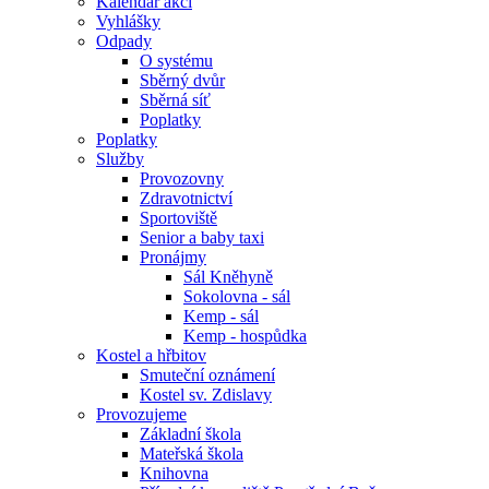
Kalendář akcí
Vyhlášky
Odpady
O systému
Sběrný dvůr
Sběrná síť
Poplatky
Poplatky
Služby
Provozovny
Zdravotnictví
Sportoviště
Senior a baby taxi
Pronájmy
Sál Kněhyně
Sokolovna - sál
Kemp - sál
Kemp - hospůdka
Kostel a hřbitov
Smuteční oznámení
Kostel sv. Zdislavy
Provozujeme
Základní škola
Mateřská škola
Knihovna