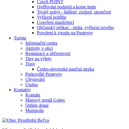
Czech POINT
Ověřování podpisů a kopie listin
Trvalý pobyt - hlášení, zrušení, ukončení
Vyřízení pohřbu
Uzavření manželství
Občanský průkaz - ztráta, vyřízení nového
Povolení k vjezdu na Pustevny
Turista
Informační centra
Aktivity v obci
Restaurace a občerstvení
Tipy na výlety
Trasy
Česko-slovenská naučná stezka
Parkoviště Pustevny
Ubytování
Útulna
Kontakty
Kontakt
Mapový portál Gobec
Online dotaz
Munipolis