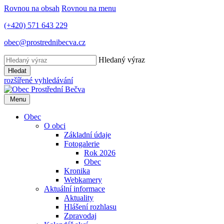
Rovnou na obsah
Rovnou na menu
(+420) 571 643 229
obec@prostrednibecva.cz
Hledaný výraz
Hledat
rozšířené vyhledávání
Menu
Obec
O obci
Základní údaje
Fotogalerie
Rok 2026
Obec
Kronika
Webkamery
Aktuální informace
Aktuality
Hlášení rozhlasu
Zpravodaj