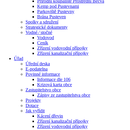
Přírodní koupaliště Prostřední Bečva
Kemp pod Pustevnami
Parkoviště Pustevny
Brána Pusteven
Spolky a sdružení
Strategické dokumenty
Vodné ⁄ stočné
Vodovod
Ceník
Zřízení vodovodní přípojky
Zřízení kanalizační přípojky
Úřad
Úřední deska
E-podatelna
Povinné informace
Informace dle 106
Krizová karta obce
Zastupitelstvo obce
Zápisy ze zastupitelstva obce
Projekty
Dotace
Jak vyřídit
Kácení dřevin
Zřízení kanalizační přípojky
Zřízení vodovodní přípojky