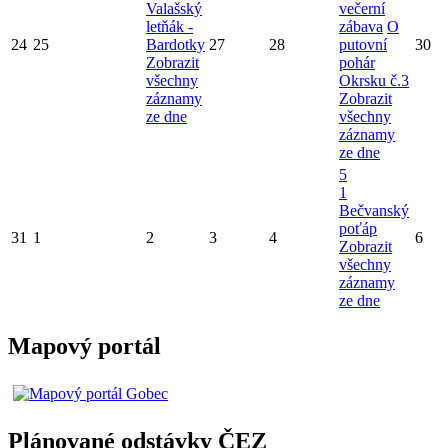
Valašský
večerní
letňák -
zábava
O
24
25
Bardotky
27
28
putovní
30
Zobrazit
pohár
všechny
Okrsku č.3
záznamy
Zobrazit
ze dne
všechny
záznamy
ze dne
5
1
Bečvanský
poťáp
31
1
2
3
4
6
Zobrazit
všechny
záznamy
ze dne
Mapový portál
Plánované odstávky ČEZ