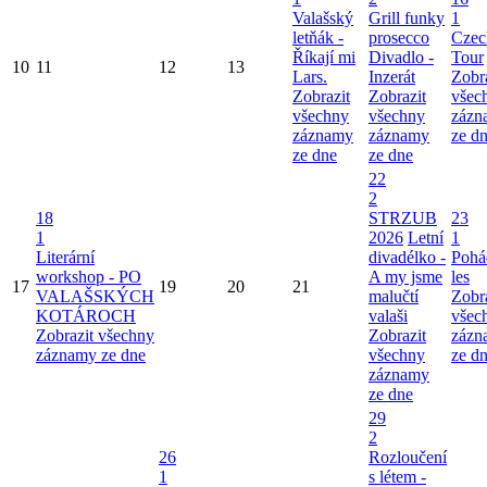
Valašský
Grill funky
1
letňák -
prosecco
Czec
Říkají mi
Divadlo -
Tour
10
11
12
13
Lars.
Inzerát
Zobr
Zobrazit
Zobrazit
všec
všechny
všechny
zázn
záznamy
záznamy
ze d
ze dne
ze dne
22
2
18
STRZUB
23
1
2026
Letní
1
Literární
divadélko -
Pohá
workshop - PO
A my jsme
les
17
19
20
21
VALAŠSKÝCH
malučtí
Zobr
KOTÁROCH
valaši
všec
Zobrazit všechny
Zobrazit
zázn
záznamy ze dne
všechny
ze d
záznamy
ze dne
29
2
26
Rozloučení
1
s létem -