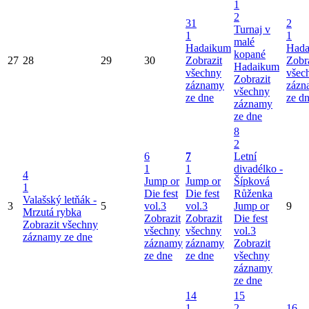
1
2
31
2
Turnaj v
1
1
malé
Hadaikum
Hada
kopané
27
28
29
30
Zobrazit
Zobr
Hadaikum
všechny
všec
Zobrazit
záznamy
zázn
všechny
ze dne
ze d
záznamy
ze dne
8
2
6
7
Letní
1
1
divadélko -
4
Jump or
Jump or
Šípková
1
Die fest
Die fest
Růženka
Valašský letňák -
3
5
vol.3
vol.3
Jump or
9
Mrzutá rybka
Zobrazit
Zobrazit
Die fest
Zobrazit všechny
všechny
všechny
vol.3
záznamy ze dne
záznamy
záznamy
Zobrazit
ze dne
ze dne
všechny
záznamy
ze dne
14
15
1
2
16