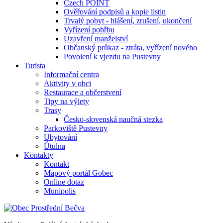
Czech POINT
Ověřování podpisů a kopie listin
Trvalý pobyt - hlášení, zrušení, ukončení
Vyřízení pohřbu
Uzavření manželství
Občanský průkaz - ztráta, vyřízení nového
Povolení k vjezdu na Pustevny
Turista
Informační centra
Aktivity v obci
Restaurace a občerstvení
Tipy na výlety
Trasy
Česko-slovenská naučná stezka
Parkoviště Pustevny
Ubytování
Útulna
Kontakty
Kontakt
Mapový portál Gobec
Online dotaz
Munipolis