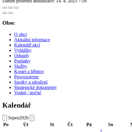
Datum poslední aktualizace:
14. 4. 2025 7:16
Obec
O obci
Aktuální informace
Kalendář akcí
Vyhlášky
Odpady
Poplatky
Služby
Kostel a hřbitov
Provozujeme
Spolky a sdružení
Strategické dokumenty
Vodné ⁄ stočné
Kalendář
Srpen
2026
Po
Út
St
Čt
Pá
So
1