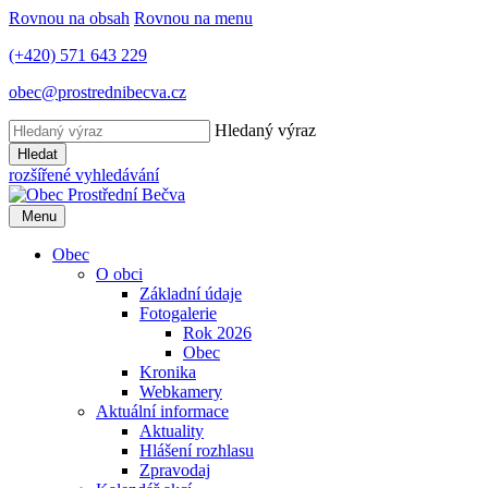
Rovnou na obsah
Rovnou na menu
(+420) 571 643 229
obec@prostrednibecva.cz
Hledaný výraz
Hledat
rozšířené vyhledávání
Menu
Obec
O obci
Základní údaje
Fotogalerie
Rok 2026
Obec
Kronika
Webkamery
Aktuální informace
Aktuality
Hlášení rozhlasu
Zpravodaj