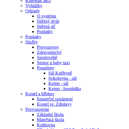
Kalendář akcí
Vyhlášky
Odpady
O systému
Sběrný dvůr
Sběrná síť
Poplatky
Poplatky
Služby
Provozovny
Zdravotnictví
Sportoviště
Senior a baby taxi
Pronájmy
Sál Kněhyně
Sokolovna - sál
Kemp - sál
Kemp - hospůdka
Kostel a hřbitov
Smuteční oznámení
Kostel sv. Zdislavy
Provozujeme
Základní škola
Mateřská škola
Knihovna