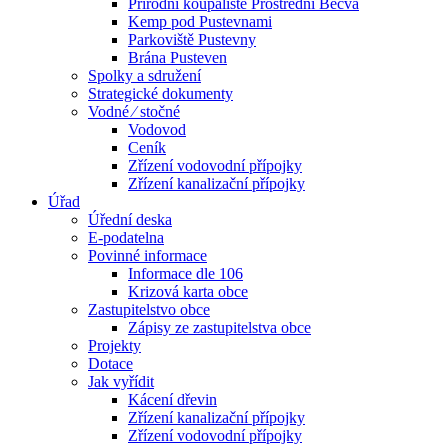
Přírodní koupaliště Prostřední Bečva
Kemp pod Pustevnami
Parkoviště Pustevny
Brána Pusteven
Spolky a sdružení
Strategické dokumenty
Vodné ⁄ stočné
Vodovod
Ceník
Zřízení vodovodní přípojky
Zřízení kanalizační přípojky
Úřad
Úřední deska
E-podatelna
Povinné informace
Informace dle 106
Krizová karta obce
Zastupitelstvo obce
Zápisy ze zastupitelstva obce
Projekty
Dotace
Jak vyřídit
Kácení dřevin
Zřízení kanalizační přípojky
Zřízení vodovodní přípojky