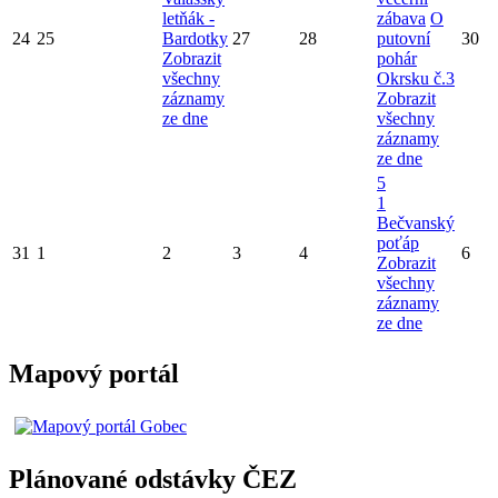
letňák -
zábava
O
24
25
Bardotky
27
28
putovní
30
Zobrazit
pohár
všechny
Okrsku č.3
záznamy
Zobrazit
ze dne
všechny
záznamy
ze dne
5
1
Bečvanský
poťáp
31
1
2
3
4
6
Zobrazit
všechny
záznamy
ze dne
Mapový portál
Plánované odstávky ČEZ