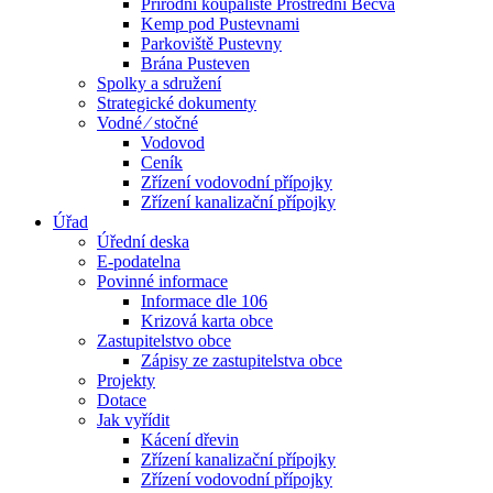
Přírodní koupaliště Prostřední Bečva
Kemp pod Pustevnami
Parkoviště Pustevny
Brána Pusteven
Spolky a sdružení
Strategické dokumenty
Vodné ⁄ stočné
Vodovod
Ceník
Zřízení vodovodní přípojky
Zřízení kanalizační přípojky
Úřad
Úřední deska
E-podatelna
Povinné informace
Informace dle 106
Krizová karta obce
Zastupitelstvo obce
Zápisy ze zastupitelstva obce
Projekty
Dotace
Jak vyřídit
Kácení dřevin
Zřízení kanalizační přípojky
Zřízení vodovodní přípojky