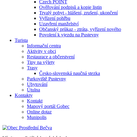
Czech POINT
Ověřování podpisů a kopie listin
Trvalý pobyt - hlášení, zrušení, ukončení
Vyřízení pohřbu
Uzavření manželství
Občanský průkaz - ztráta, vyřízení nového
Povolení k vjezdu na Pustevny
Turista
Informační centra
Aktivity v obci
Restaurace a občerstvení
Tipy na výlety
Trasy
Česko-slovenská naučná stezka
Parkoviště Pustevny
Ubytování
Útulna
Kontakty
Kontakt
Mapový portál Gobec
Online dotaz
Munipolis