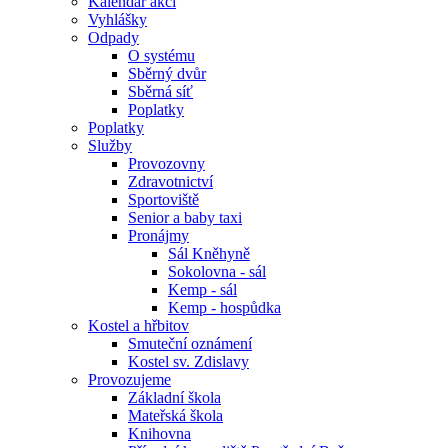
Kalendář akcí
Vyhlášky
Odpady
O systému
Sběrný dvůr
Sběrná síť
Poplatky
Poplatky
Služby
Provozovny
Zdravotnictví
Sportoviště
Senior a baby taxi
Pronájmy
Sál Kněhyně
Sokolovna - sál
Kemp - sál
Kemp - hospůdka
Kostel a hřbitov
Smuteční oznámení
Kostel sv. Zdislavy
Provozujeme
Základní škola
Mateřská škola
Knihovna