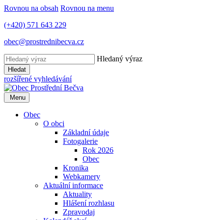
Rovnou na obsah
Rovnou na menu
(+420) 571 643 229
obec@prostrednibecva.cz
Hledaný výraz
Hledat
rozšířené vyhledávání
Menu
Obec
O obci
Základní údaje
Fotogalerie
Rok 2026
Obec
Kronika
Webkamery
Aktuální informace
Aktuality
Hlášení rozhlasu
Zpravodaj