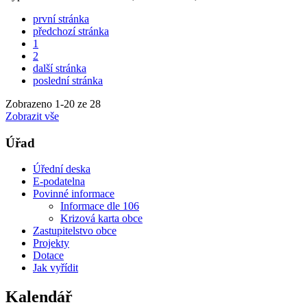
první stránka
předchozí stránka
1
2
další stránka
poslední stránka
Zobrazeno
1
-
20
ze 28
Zobrazit vše
Úřad
Úřední deska
E-podatelna
Povinné informace
Informace dle 106
Krizová karta obce
Zastupitelstvo obce
Projekty
Dotace
Jak vyřídit
Kalendář