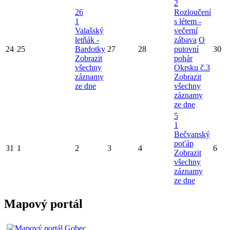
2
26
Rozloučení
1
s létem -
Valašský
večerní
letňák -
zábava
O
24
25
Bardotky
27
28
putovní
30
Zobrazit
pohár
všechny
Okrsku č.3
záznamy
Zobrazit
ze dne
všechny
záznamy
ze dne
5
1
Bečvanský
poťáp
31
1
2
3
4
6
Zobrazit
všechny
záznamy
ze dne
Mapový portál