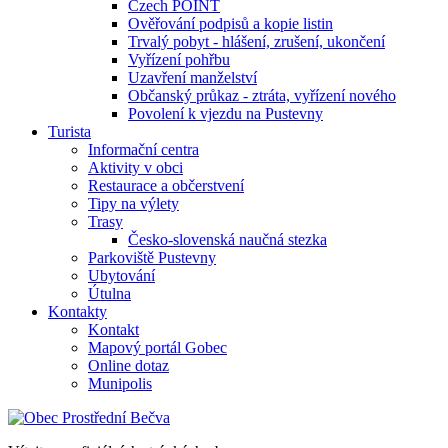
Czech POINT
Ověřování podpisů a kopie listin
Trvalý pobyt - hlášení, zrušení, ukončení
Vyřízení pohřbu
Uzavření manželství
Občanský průkaz - ztráta, vyřízení nového
Povolení k vjezdu na Pustevny
Turista
Informační centra
Aktivity v obci
Restaurace a občerstvení
Tipy na výlety
Trasy
Česko-slovenská naučná stezka
Parkoviště Pustevny
Ubytování
Útulna
Kontakty
Kontakt
Mapový portál Gobec
Online dotaz
Munipolis