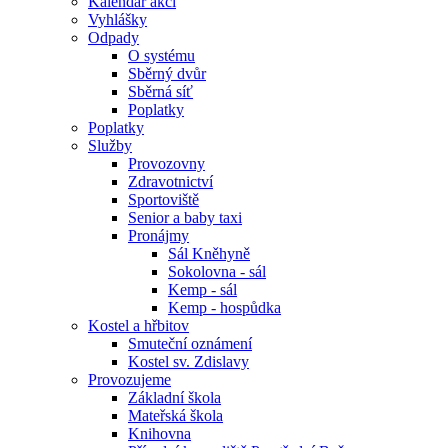
Kalendář akcí
Vyhlášky
Odpady
O systému
Sběrný dvůr
Sběrná síť
Poplatky
Poplatky
Služby
Provozovny
Zdravotnictví
Sportoviště
Senior a baby taxi
Pronájmy
Sál Kněhyně
Sokolovna - sál
Kemp - sál
Kemp - hospůdka
Kostel a hřbitov
Smuteční oznámení
Kostel sv. Zdislavy
Provozujeme
Základní škola
Mateřská škola
Knihovna