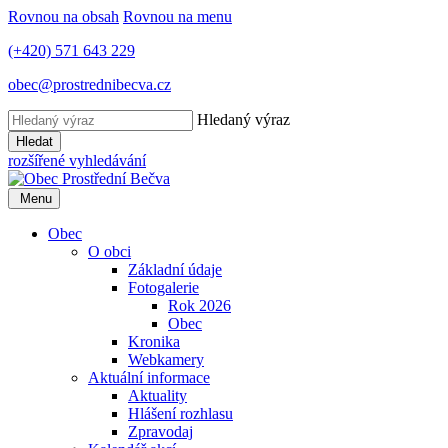
Rovnou na obsah
Rovnou na menu
(+420) 571 643 229
obec@prostrednibecva.cz
Hledaný výraz
Hledat
rozšířené vyhledávání
Menu
Obec
O obci
Základní údaje
Fotogalerie
Rok 2026
Obec
Kronika
Webkamery
Aktuální informace
Aktuality
Hlášení rozhlasu
Zpravodaj