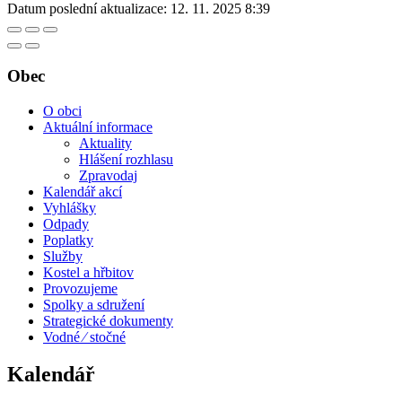
Datum poslední aktualizace:
12. 11. 2025 8:39
Obec
O obci
Aktuální informace
Aktuality
Hlášení rozhlasu
Zpravodaj
Kalendář akcí
Vyhlášky
Odpady
Poplatky
Služby
Kostel a hřbitov
Provozujeme
Spolky a sdružení
Strategické dokumenty
Vodné ⁄ stočné
Kalendář