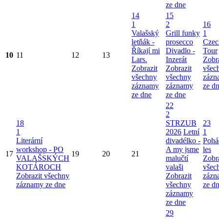
ze dne
14
15
1
2
16
Valašský
Grill funky
1
letňák -
prosecco
Czec
Říkají mi
Divadlo -
Tour
10
11
12
13
Lars.
Inzerát
Zobr
Zobrazit
Zobrazit
všec
všechny
všechny
zázn
záznamy
záznamy
ze d
ze dne
ze dne
22
2
18
STRZUB
23
1
2026
Letní
1
Literární
divadélko -
Pohá
workshop - PO
A my jsme
les
17
19
20
21
VALAŠSKÝCH
malučtí
Zobr
KOTÁROCH
valaši
všec
Zobrazit všechny
Zobrazit
zázn
záznamy ze dne
všechny
ze d
záznamy
ze dne
29