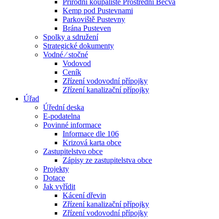
Přírodní koupaliště Prostřední Bečva
Kemp pod Pustevnami
Parkoviště Pustevny
Brána Pusteven
Spolky a sdružení
Strategické dokumenty
Vodné ⁄ stočné
Vodovod
Ceník
Zřízení vodovodní přípojky
Zřízení kanalizační přípojky
Úřad
Úřední deska
E-podatelna
Povinné informace
Informace dle 106
Krizová karta obce
Zastupitelstvo obce
Zápisy ze zastupitelstva obce
Projekty
Dotace
Jak vyřídit
Kácení dřevin
Zřízení kanalizační přípojky
Zřízení vodovodní přípojky