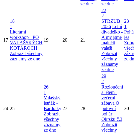
ze dne
ze dne
22
2
18
STRZUB
23
1
2026
Letní
1
Literární
divadélko -
Pohá
workshop - PO
A my jsme
les
17
19
20
21
VALAŠSKÝCH
malučtí
Zobr
KOTÁROCH
valaši
všec
Zobrazit všechny
Zobrazit
zázn
záznamy ze dne
všechny
ze d
záznamy
ze dne
29
2
26
Rozloučení
1
s létem -
Valašský
večerní
letňák -
zábava
O
24
25
Bardotky
27
28
putovní
30
Zobrazit
pohár
všechny
Okrsku č.3
záznamy
Zobrazit
ze dne
všechny