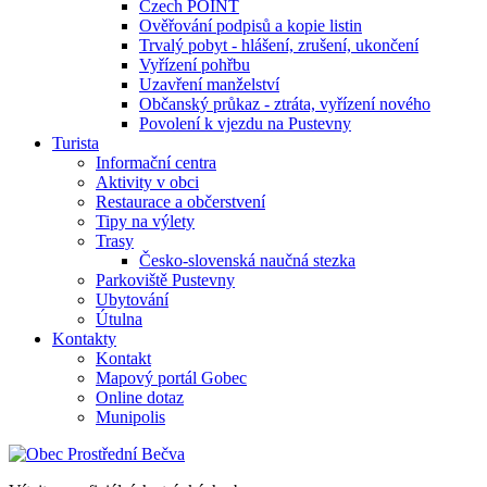
Czech POINT
Ověřování podpisů a kopie listin
Trvalý pobyt - hlášení, zrušení, ukončení
Vyřízení pohřbu
Uzavření manželství
Občanský průkaz - ztráta, vyřízení nového
Povolení k vjezdu na Pustevny
Turista
Informační centra
Aktivity v obci
Restaurace a občerstvení
Tipy na výlety
Trasy
Česko-slovenská naučná stezka
Parkoviště Pustevny
Ubytování
Útulna
Kontakty
Kontakt
Mapový portál Gobec
Online dotaz
Munipolis