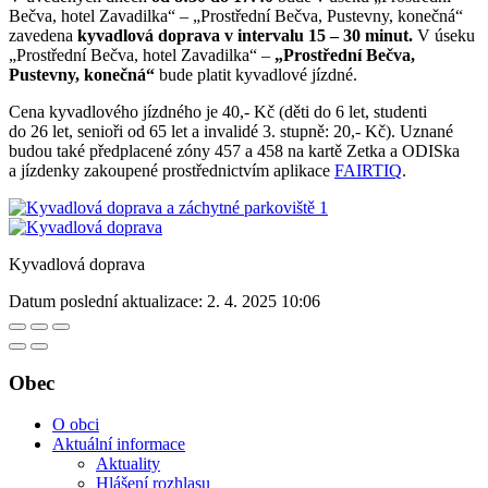
Bečva, hotel Zavadilka“ – „Prostřední Bečva, Pustevny, konečná“
zavedena
kyvadlová doprava v intervalu 15 – 30 minut.
V úseku
„Prostřední Bečva, hotel Zavadilka“ –
„Prostřední Bečva,
Pustevny, konečná“
bude platit kyvadlové jízdné.
Cena kyvadlového jízdného je 40,- Kč (děti do 6 let, studenti
do 26 let, senioři od 65 let a invalidé 3. stupně: 20,- Kč). Uznané
budou také předplacené zóny 457 a 458 na kartě Zetka a ODISka
a jízdenky zakoupené prostřednictvím aplikace
FAIRTIQ
.
Kyvadlová doprava
Datum poslední aktualizace:
2. 4. 2025 10:06
Obec
O obci
Aktuální informace
Aktuality
Hlášení rozhlasu