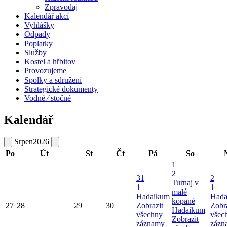
Zpravodaj
Kalendář akcí
Vyhlášky
Odpady
Poplatky
Služby
Kostel a hřbitov
Provozujeme
Spolky a sdružení
Strategické dokumenty
Vodné ⁄ stočné
Kalendář
Srpen
2026
Po
Út
St
Čt
Pá
So
1
2
31
2
Turnaj v
1
1
malé
Hadaikum
Hada
kopané
27
28
29
30
Zobrazit
Zobr
Hadaikum
všechny
všec
Zobrazit
záznamy
zázn