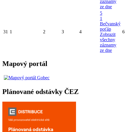
záznamy
ze dne
5
1
Bečvanský
poťáp
31
1
2
3
4
6
Zobrazit
všechny
záznamy
ze dne
Mapový portál
Plánované odstávky ČEZ