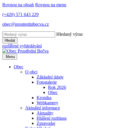
Rovnou na obsah
Rovnou na menu
(+420) 571 643 229
obec@prostrednibecva.cz
Hledaný výraz
Hledat
rozšířené vyhledávání
Menu
Obec
O obci
Základní údaje
Fotogalerie
Rok 2026
Obec
Kronika
Webkamery
Aktuální informace
Aktuality
Hlášení rozhlasu
Zpravodaj