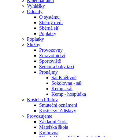
Kalendář akcí
Vyhlášky
Odpady
O systému
Sběrný dvůr
Sběrná síť
Poplatky
Poplatky
Služby
Provozovny
Zdravotnictví
Sportoviště
Senior a baby taxi
Pronájmy
Sál Kněhyně
Sokolovna - sál
Kemp - sál
Kemp - hospůdka
Kostel a hřbitov
Smuteční oznámení
Kostel sv. Zdislavy
Provozujeme
Základní škola
Mateřská škola
Knihovna