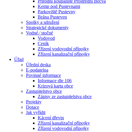
Přírodní koupaliště Prostřední Bečva
Kemp pod Pustevnami
Parkoviště Pustevny
Brána Pusteven
Spolky a sdružení
Strategické dokumenty
Vodné ⁄ stočné
Vodovod
Ceník
Zřízení vodovodní přípojky
Zřízení kanalizační přípojky
Úřad
Úřední deska
E-podatelna
Povinné informace
Informace dle 106
Krizová karta obce
Zastupitelstvo obce
Zápisy ze zastupitelstva obce
Projekty
Dotace
Jak vyřídit
Kácení dřevin
Zřízení kanalizační přípojky
Zřízení vodovodní přípojky