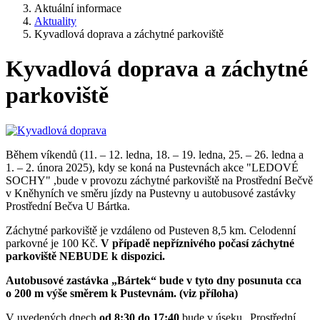
Aktuální informace
Aktuality
Kyvadlová doprava a záchytné parkoviště
Kyvadlová doprava a záchytné
parkoviště
Během víkendů (11. – 12. ledna, 18. – 19. ledna, 25. – 26. ledna a
1. – 2. února 2025), kdy se koná na Pustevnách akce "LEDOVÉ
SOCHY" ,bude v provozu záchytné parkoviště na Prostřední Bečvě
v Kněhyních ve směru jízdy na Pustevny u autobusové zastávky
Prostřední Bečva U Bártka.
Záchytné parkoviště je vzdáleno od Pusteven 8,5 km. Celodenní
parkovné je 100 Kč.
V případě nepříznivého počasí záchytné
parkoviště NEBUDE k dispozici.
Autobusové zastávka „Bártek“ bude v tyto dny posunuta cca
o 200 m výše směrem k Pustevnám. (viz příloha)
V uvedených dnech
od 8:30 do 17:40
bude v úseku „Prostřední